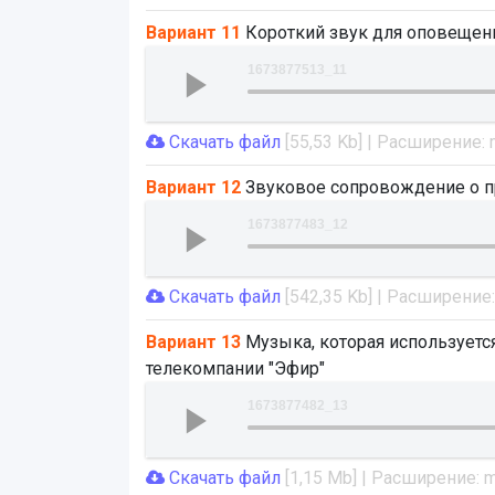
Вариант 11
Короткий звук для оповещени
1673877513_11
Скачать файл
[55,53 Kb] | Расширение:
Вариант 12
Звуковое сопровождение о п
1673877483_12
Скачать файл
[542,35 Kb] | Расширение
Вариант 13
Музыка, которая используется
телекомпании "Эфир"
1673877482_13
Скачать файл
[1,15 Mb] | Расширение: 