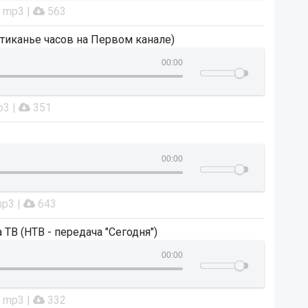
: mp3 |
563
тиканье часов на Первом канале)
00:00
p3 |
351
00:00
mp3 |
643
ТВ (НТВ - передача "Сегодня")
00:00
: mp3 |
332