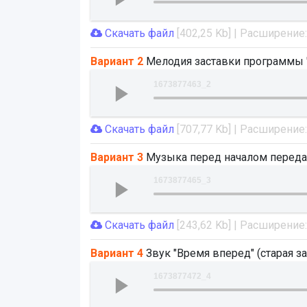
Скачать файл
[402,25 Kb] | Расширение
Вариант 2
Мелодия заставки программы "
1673877463_2
Скачать файл
[707,77 Kb] | Расширение
Вариант 3
Музыка перед началом передач
1673877465_3
Скачать файл
[243,62 Kb] | Расширение
Вариант 4
Звук "Время вперед" (старая з
1673877472_4