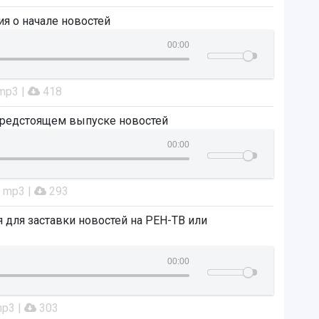
я о начале новостей
00:00
 mp3 |
418
редстоящем выпуске новостей
00:00
: mp3 |
293
 для заставки новостей на РЕН-ТВ или
00:00
mp3 |
303