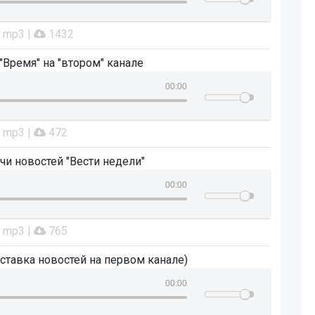
: mp3 |
1432
Время" на "втором" канале
00:00
: mp3 |
472
и новостей "Вести недели"
00:00
: mp3 |
765
аставка новостей на первом канале)
00:00