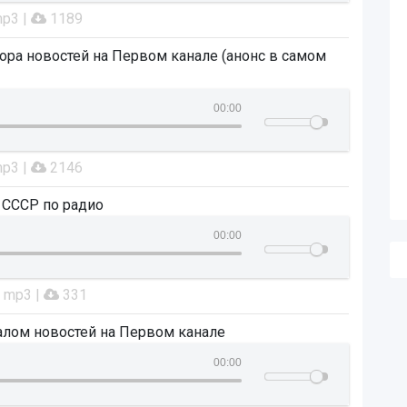
mp3 |
1189
ора новостей на Первом канале (анонс в самом
00:00
mp3 |
2146
 СССР по радио
00:00
: mp3 |
331
алом новостей на Первом канале
00:00