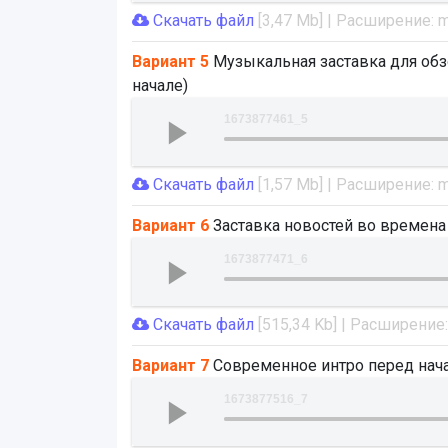
Скачать файл
[3,47 Mb] | Расширение: 
Вариант 5
Музыкальная заставка для обз
начале)
1673877461_5
Скачать файл
[1,57 Mb] | Расширение: 
Вариант 6
Заставка новостей во времена
1673877471_6
Скачать файл
[515,34 Kb] | Расширение
Вариант 7
Современное интро перед нач
1673877516_7