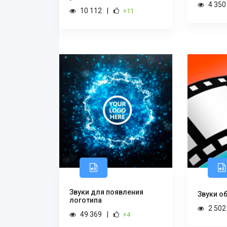
4 350
10 112
+11
Звуки для появления
Звуки о
логотипа
2 502
49 369
+4