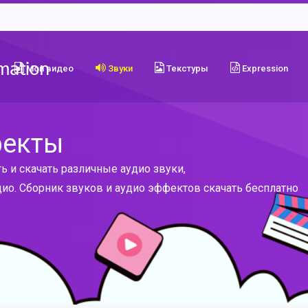
Мои видео
Звуки
Текстуры
Expression
фекты
ь и скачать различные аудио звуки,
ио. Сборник звуков и аудио эффектов скачать бесплатно