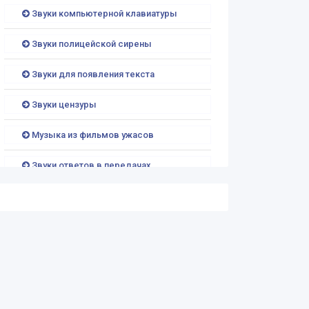
Звуки компьютерной клавиатуры
Звуки полицейской сирены
Звуки для появления текста
Звуки цензуры
Музыка из фильмов ужасов
Звуки ответов в передачах
Звуки донатов в стриме
Звуки выстрелов
Звуки WhatsApp
Звуки капель