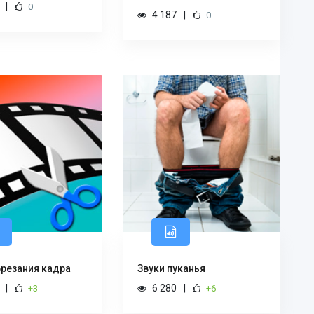
0
4 187
0
брезания кадра
Звуки пуканья
6 280
+3
+6