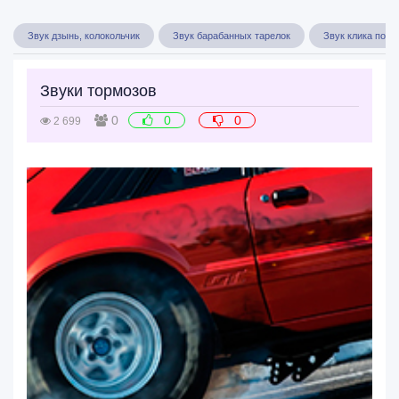
Звук дзынь, колокольчик
Звук барабанных тарелок
Звук клика по к
Звуки тормозов
0
0
0
2 699