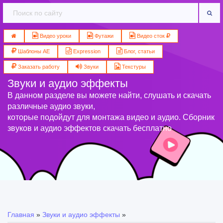
Видео уроки
Футажи
Видео сток
Шаблоны AE
Expression
Блог, статьи
Заказать работу
Звуки
Текстуры
Звуки и аудио эффекты
В данном разделе вы можете найти, слушать и скачать
различные аудио звуки,
которые подойдут для монтажа видео и аудио. Сборник
звуков и аудио эффектов скачать бесплатно
Главная
»
Звуки и аудио эффекты
»