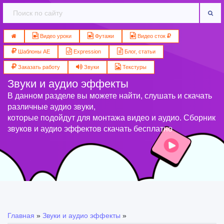
Видео уроки
Футажи
Видео сток
Шаблоны AE
Expression
Блог, статьи
Заказать работу
Звуки
Текстуры
Звуки и аудио эффекты
В данном разделе вы можете найти, слушать и скачать
различные аудио звуки,
которые подойдут для монтажа видео и аудио. Сборник
звуков и аудио эффектов скачать бесплатно
Главная
»
Звуки и аудио эффекты
»