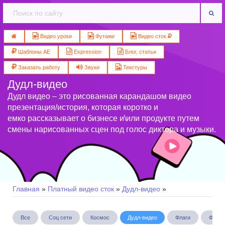
Видео уроки
Футажи
Видео сток
Шаблоны AE
Expression
Блог, статьи
Заказать работу
Звуки
Текстуры
Дудл-видео
Дудл видео – это рисованная карандашом видео
презентация/история, которая коротко и
емко рассказывает о бизнесе и\или продукте путем
смены нарисованных сцен под голос диктора и музыки.
Главная
»
Платный видео сток
»
Дудл-видео
»
Все
Соц сети
Космос
Дудл-видео
Флаги
Фоны