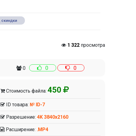
 скиндки
1 322
просмотра
0
0
0
450
Стоимость файла:
ID товара:
№ ID-7
Разрешение:
4K 3840x2160
Расширение:
.MP4