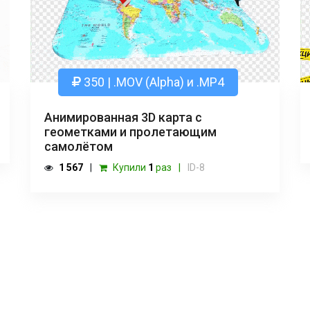
350 | .MOV (Alpha) и .MP4
Анимированная 3D карта с
геометками и пролетающим
самолётом
1 567
Купили
1
раз
ID-8