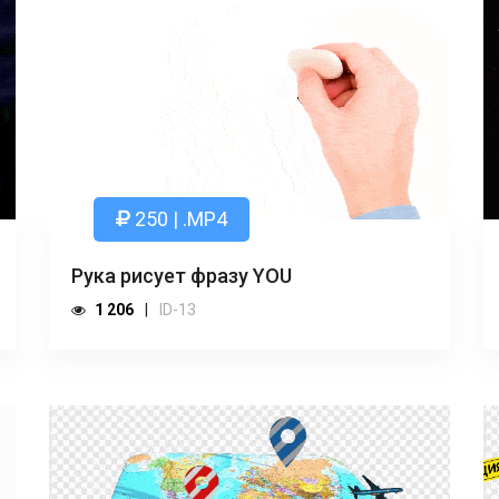
250 | .MP4
Рука рисует фразу YOU
1 206
ID-13