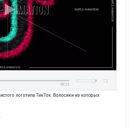
00:13
стого логотипа ТикТок. Волосики из которых
.