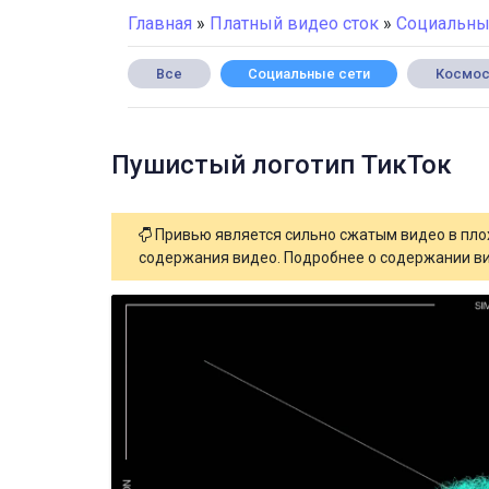
Главная
»
Платный видео сток
»
Социальны
Все
Социальные сети
Космо
Пушистый логотип ТикТок
Привью является сильно сжатым видео в плох
содержания видео. Подробнее о содержании ви