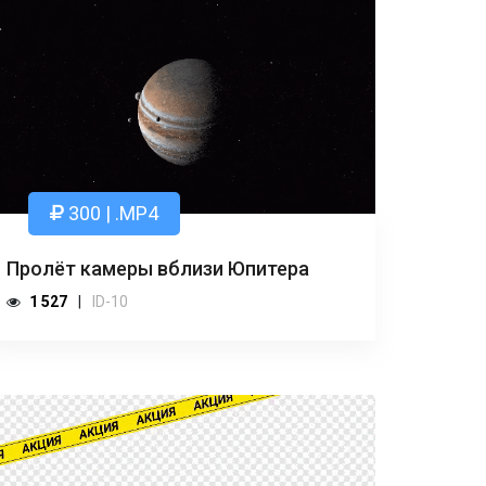
300 | .MP4
Пролёт камеры вблизи Юпитера
1 527
ID-10