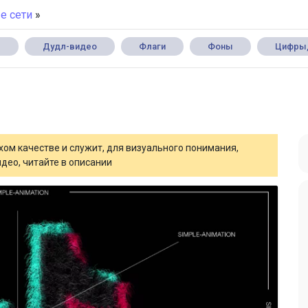
е сети
»
с
Дудл-видео
Флаги
Фоны
Цифры,
ом качестве и служит, для визуального понимания,
део, читайте в описании