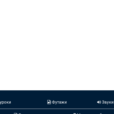
уроки
Футажи
Звуки