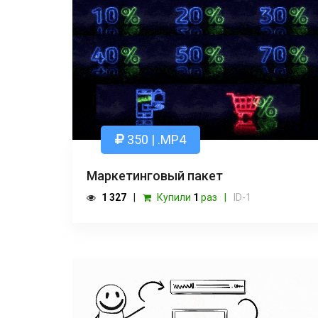
350 | .MP4
Маркетинговый пакет
1 327
Купили
1
раз
ID-1