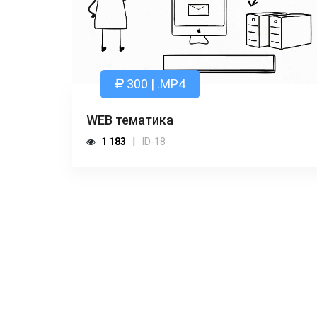
300 | .MP4
WEB тематика
1 183
ID-18