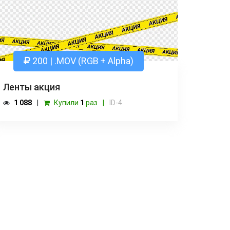
200 | .MOV (RGB + Alpha)
Ленты акция
1 088
Купили
1
раз
ID-4