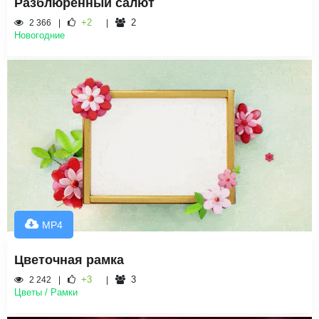
Разблюренный салют
+2
2
2 366
Новогодние
MP4
Цветочная рамка
+3
3
2 242
Цветы / Рамки