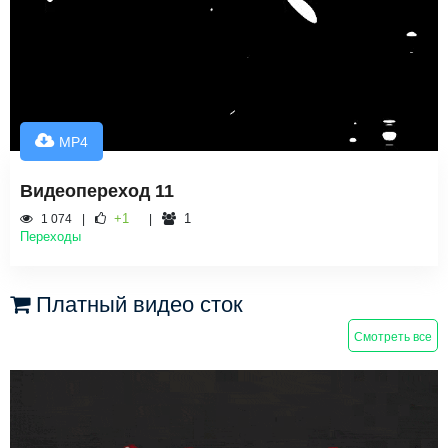
MP4
Видеопереход 11
+1
1
1 074
Переходы
Платный видео сток
Смотреть все