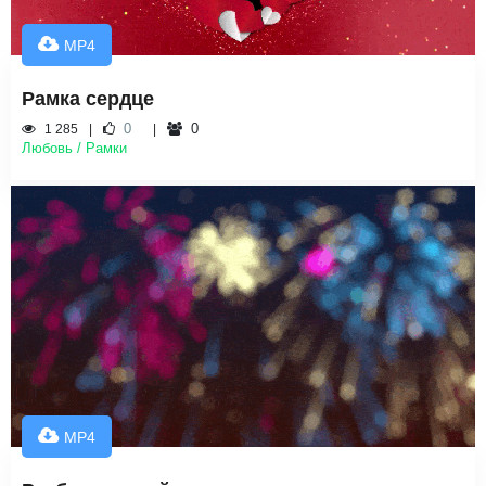
MP4
Рамка сердце
0
0
1 285
Любовь / Рамки
MP4