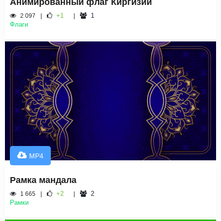
Анимированный флаг Киргизии
+1
1
2 097
Флаги
MP4
Рамка мандала
+2
2
1 665
Рамки