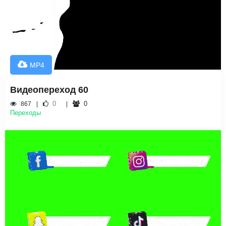
MP4
Видеопереход 60
0
0
867
Переходы