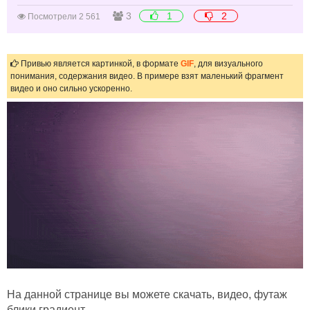
3
1
2
Посмотрели 2 561
Привью является картинкой, в формате
GIF
, для визуального
понимания, содержания видео. В примере взят маленький фрагмент
видео и оно сильно ускоренно.
На данной странице вы можете скачать, видео, футаж
блики градиент