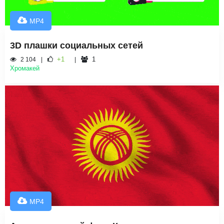
MP4
3D плашки социальных сетей
+1
1
2 104
Хромакей
MP4