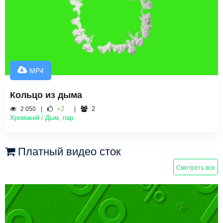
MP4
Кольцо из дыма
+2
2
2 050
Хромакей / Дым, пар
Платный видео сток
Смотреть все