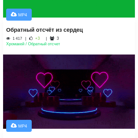
MP4
Обратный отсчёт из сердец
+3
3
1 417
Хромакей / Обратный отсчет
MP4