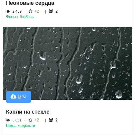
Неоновые сердца
+2
2
2 459
Фоны / Любовь
MP4
Капли на стекле
+2
2
3 651
Вода, жидкости