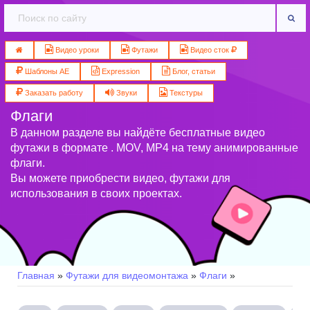
Видео уроки
Футажи
Видео сток
Шаблоны AE
Expression
Блог, статьи
Заказать работу
Звуки
Текстуры
Флаги
В данном разделе вы найдёте бесплатные видео
футажи в формате . MOV, MP4 на тему анимированные
флаги.
Вы можете приобрести видео, футажи для
использования в своих проектах.
Главная
»
Футажи для видеомонтажа
»
Флаги
»