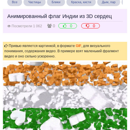
Все
Частицы
Блики
Краска, кисти
Дым, пар
Бу
Анимированный флаг Индии из 3D сердец
0
0
0
Посмотрели 1 062
Привью является картинкой, в формате
GIF
, для визуального
понимания, содержания видео. В примере взят маленький фрагмент
видео и оно сильно ускоренно.