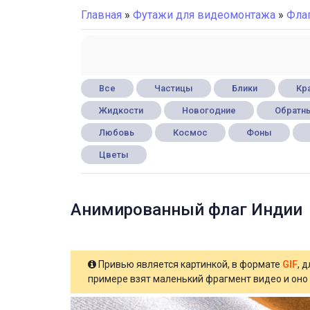
Главная
»
Футажи для видеомонтажа
»
Фла
Все
Частицы
Блики
Кра
Жидкости
Новогодние
Обратны
Любовь
Космос
Фоны
Цветы
Анимированный флаг Индии
Привью является картинкой, в формате
GIF
, 
примере взят маленький фрагмент видео и оно 