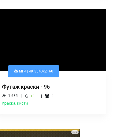
MP4 | 4K 3840х2160
Футаж краски - 96
1 685
+1
1
Краска, кисти