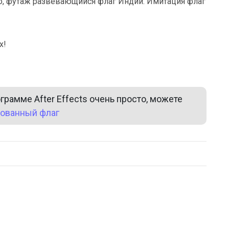
о, футаж развевающийся флаг Индии. Имитация флаг
х!
рамме After Effects очень просто, можете
ованный флаг