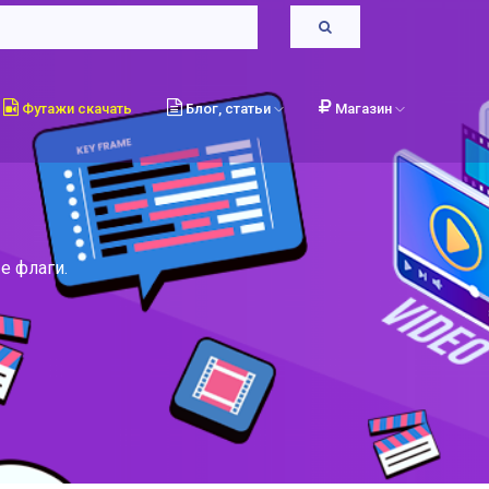
Футажи скачать
Блог, статьи
Магазин
е флаги.