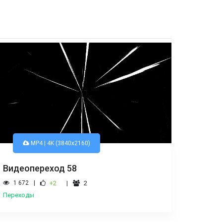
MP4 | 4K (3840x2160)
Видеопереход 58
1 672
+2
2
Переходы