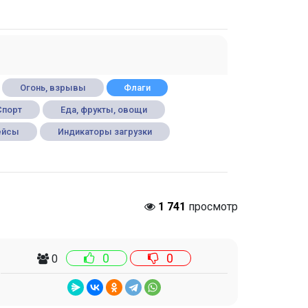
Огонь, взрывы
Флаги
Спорт
Еда, фрукты, овощи
ейсы
Индикаторы загрузки
1 741
просмотр
0
0
0