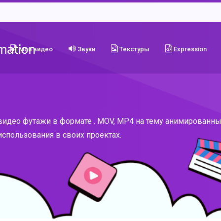
Мои видео
Звуки
Текстуры
Expression
видео футажи в формате . MOV, MP4 на тему анимированны
спользования в своих проектах.