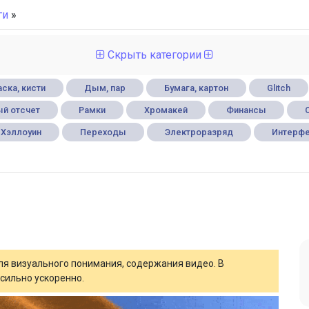
ги
»
Скрыть категории
ска, кисти
Дым, пар
Бумага, картон
Glitch
й отсчет
Рамки
Хромакей
Финансы
Хэллоуин
Переходы
Электроразряд
Интерф
для визуального понимания, содержания видео. В
сильно ускоренно.