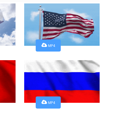
MP4
MP4