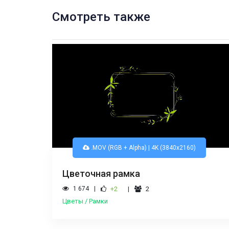
Смотреть также
.MOV (RGB + Alpha) | 4K (3840x2160)
Цветочная рамка
1 674
+2
2
Цветы / Рамки