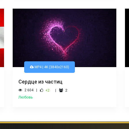
MP4 | 4K (3840x2160)
Сердце из частиц
2 604
+2
2
Любовь