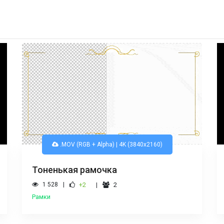
.MOV (RGB + Alpha) | 4K (3840x2160)
Тоненькая рамочка
1 528
+2
2
Рамки