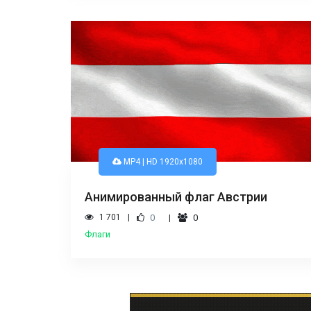
MP4 | HD 1920x1080
Анимированный флаг Австрии
1 701
0
0
Флаги