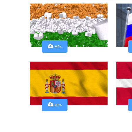
MP4
MP4