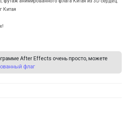
, футаж анимированного флага Китая из 3D сердец.
г Китая
х!
рамме After Effects очень просто, можете
ованный флаг