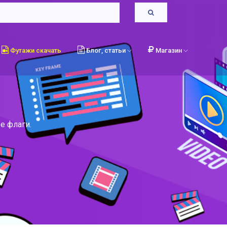
Футажи скачать
Блог, статьи
Магазин
е флаги.