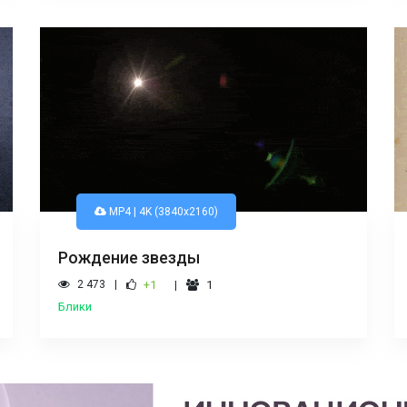
MP4 | 4K (3840x2160)
Рождение звезды
2 473
+1
1
Блики