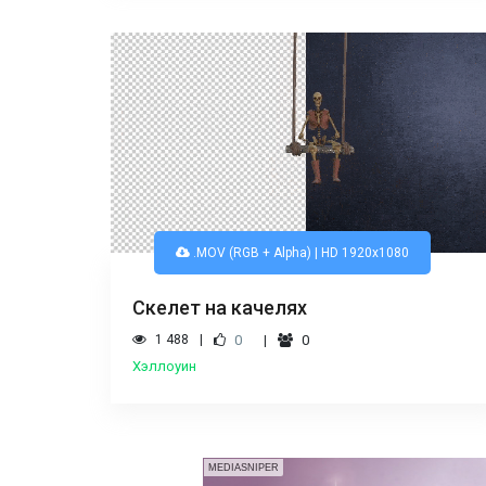
.MOV (RGB + Alpha) | HD 1920x1080
Скелет на качелях
1 488
0
0
Хэллоуин
MEDIASNIPER