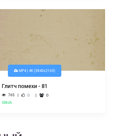
MP4 | 4K (3840x2160)
Глитч помехи - 81
765
0
0
Glitch