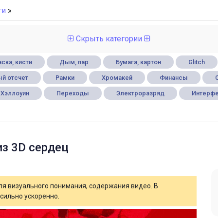
ги
»
Скрыть категории
ска, кисти
Дым, пар
Бумага, картон
Glitch
й отсчет
Рамки
Хромакей
Финансы
Хэллоуин
Переходы
Электроразряд
Интерф
з 3D сердец
для визуального понимания, содержания видео. В
сильно ускоренно.