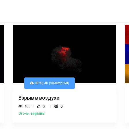
MP4 | 4K (3840x2160)
Взрыв в воздухе
400
0
0
Огонь, взрывы