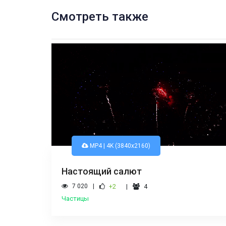
Смотреть также
MP4 | 4K (3840x2160)
Настоящий салют
7 020
+2
4
Частицы