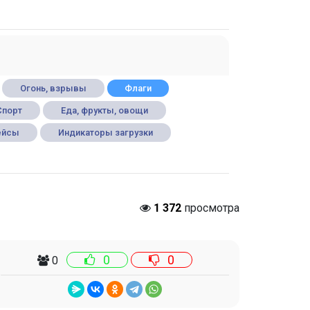
Огонь, взрывы
Флаги
Спорт
Еда, фрукты, овощи
ейсы
Индикаторы загрузки
1 372
просмотра
0
0
0