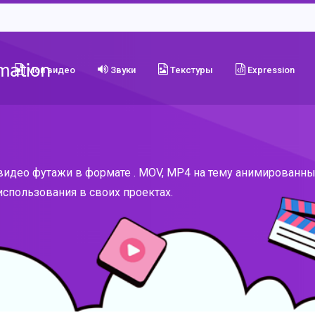
Мои видео
Звуки
Текстуры
Expression
видео футажи в формате . MOV, MP4 на тему анимированны
спользования в своих проектах.