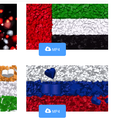
MP4
MP4