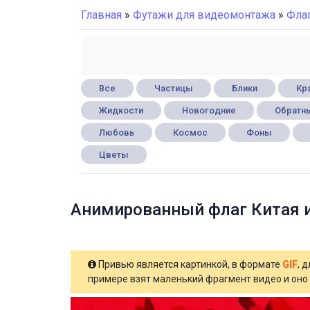
Главная
»
Футажи для видеомонтажа
»
Фла
Все
Частицы
Блики
Кра
Жидкости
Новогодние
Обратны
Любовь
Космос
Фоны
Цветы
Анимированный флаг Китая и
Привью является картинкой, в формате
GIF
, 
примере взят маленький фрагмент видео и оно 