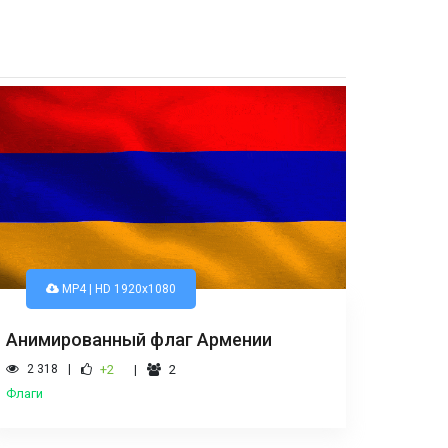
MP4 | HD 1920x1080
Анимированный флаг Армении
2 318
+2
2
Флаги