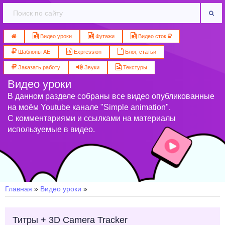
Видео уроки
Футажи
Видео сток
Шаблоны AE
Expression
Блог, статьи
Заказать работу
Звуки
Текстуры
Видео уроки
В данном разделе собраны все видео опубликованные
на моём Youtube канале "Simple animation".
С комментариями и ссылками на материалы
используемые в видео.
Главная
»
Видео уроки
»
Титры + 3D Camera Tracker