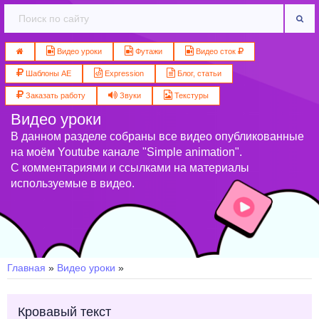
Видео уроки
Футажи
Видео сток
Шаблоны AE
Expression
Блог, статьи
Заказать работу
Звуки
Текстуры
Видео уроки
В данном разделе собраны все видео опубликованные
на моём Youtube канале "Simple animation".
С комментариями и ссылками на материалы
используемые в видео.
Главная
»
Видео уроки
»
Кровавый текст