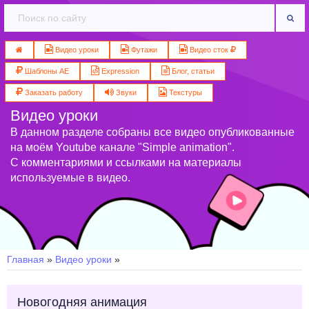
Видео уроки
Футажи
Видео сток
Шаблоны AE
Expression
Блог, статьи
Заказать работу
Звуки
Текстуры
Видео уроки
В данном разделе собраны все видео опубликованные
на моём Youtube канале "Simple animation".
С комментариями и ссылками на материалы
используемые в видео.
Главная
»
Видео уроки
»
Новогодняя анимация