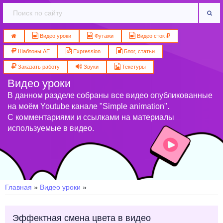
Видео уроки
Футажи
Видео сток
Шаблоны AE
Expression
Блог, статьи
Заказать работу
Звуки
Текстуры
Видео уроки
В данном разделе собраны все видео опубликованные
на моём Youtube канале "Simple animation".
С комментариями и ссылками на материалы
используемые в видео.
Главная
»
Видео уроки
»
Эффектная смена цвета в видео