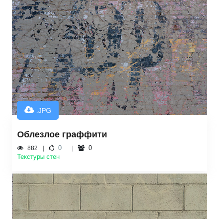
.JPG
Облезлое граффити
0
0
882
Текстуры стен