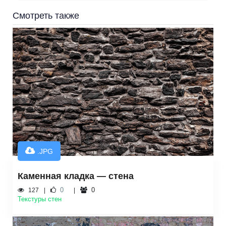
Смотреть также
.JPG
Каменная кладка — стена
0
0
127
Текстуры стен