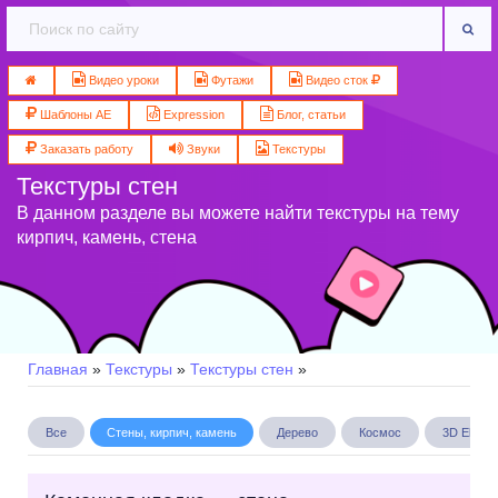
Видео уроки
Футажи
Видео сток
Шаблоны AE
Expression
Блог, статьи
Заказать работу
Звуки
Текстуры
Текстуры стен
В данном разделе вы можете найти текстуры на тему
кирпич, камень, стена
Главная
»
Текстуры
»
Текстуры стен
»
Все
Стены, кирпич, камень
Дерево
Космос
3D Eleme