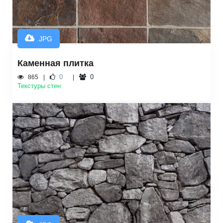
.JPG
Каменная плитка
0
0
865
Текстуры стен