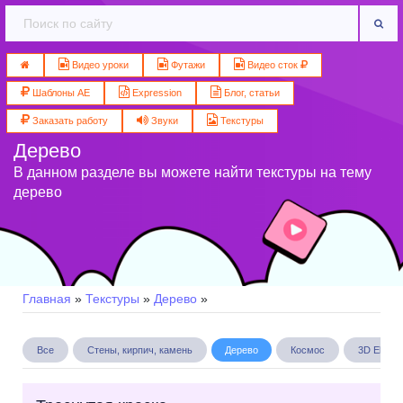
Видео уроки
Футажи
Видео сток
Шаблоны AE
Expression
Блог, статьи
Заказать работу
Звуки
Текстуры
Дерево
В данном разделе вы можете найти текстуры на тему
дерево
Главная
»
Текстуры
»
Дерево
»
Все
Стены, кирпич, камень
Дерево
Космос
3D Eleme