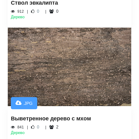
Ствол эвкалипта
0
0
912
Дерево
.JPG
Выветренное дерево с мхом
0
2
841
Дерево