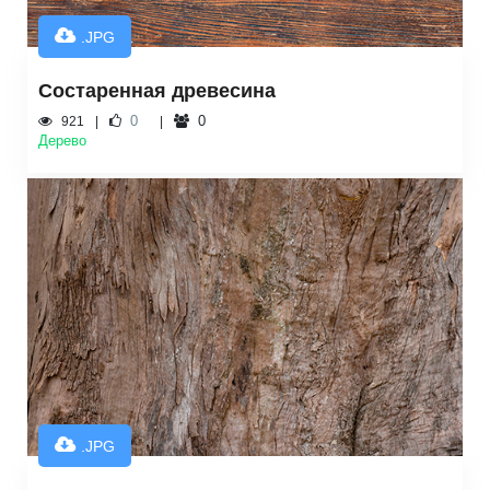
.JPG
Состаренная древесина
0
0
921
Дерево
.JPG