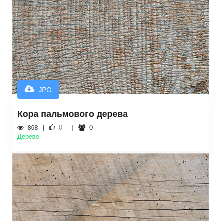
.JPG
Кора пальмового дерева
0
0
868
Дерево