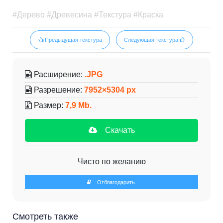
#Дерево #Древесина #Текстура #Краска
Предыдущая текстура
Следующая текстура
Расширение:
.JPG
Разрешение:
7952×5304 px
Размер:
7,9 Mb.
Скачать
Чисто по желанию
Отблагодарить.
Смотреть также