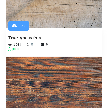
.JPG
Текстура клёна
0
0
1 038
Дерево