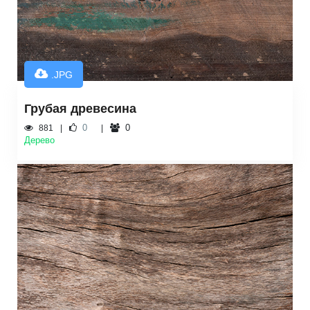
.JPG
Грубая древесина
0
0
881
Дерево