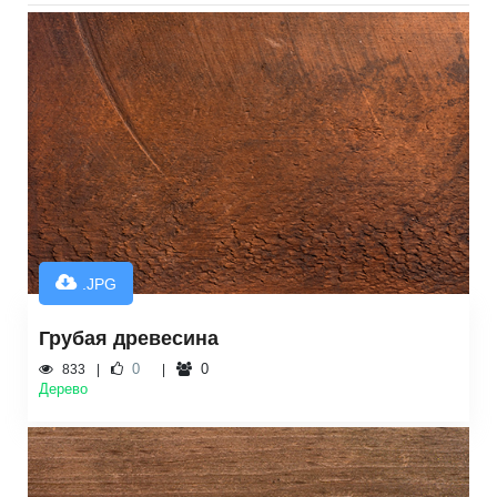
.JPG
Грубая древесина
0
0
833
Дерево