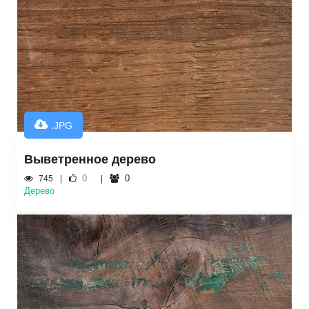
.JPG
Выветренное дерево
0
0
745
Дерево