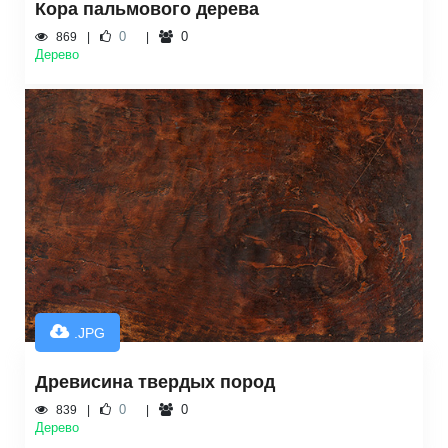
Кора пальмового дерева
0
0
869
Дерево
.JPG
Древисина твердых пород
0
0
839
Дерево