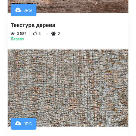
.JPG
Текстура дерева
0
2
3 587
Дерево
.JPG