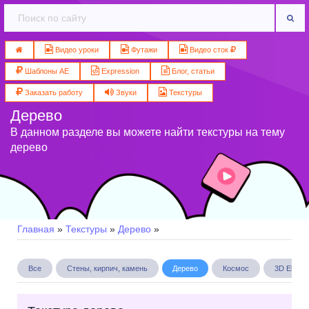
Видео уроки
Футажи
Видео сток
Шаблоны AE
Expression
Блог, статьи
Заказать работу
Звуки
Текстуры
Дерево
В данном разделе вы можете найти текстуры на тему
дерево
Главная
»
Текстуры
»
Дерево
»
Все
Стены, кирпич, камень
Дерево
Космос
3D Eleme