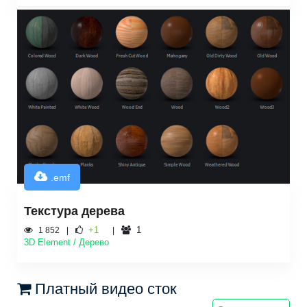
.emf
Текстура дерева
+1
1
1 852
3D Element / Дерево
Платный видео сток