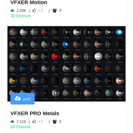
VFXER Motion
+3
3
2 208
3D Element
.emf
VFXER PRO Metals
+2
2
2 124
3D Element