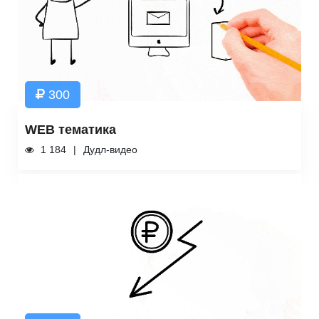
300
WEB тематика
1 184
Дудл-видео