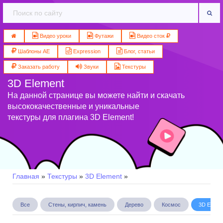
Видео уроки
Футажи
Видео сток
Шаблоны AE
Expression
Блог, статьи
Заказать работу
Звуки
Текстуры
3D Element
На данной странице вы можете найти и скачать
высококачественные и уникальные
текстуры для плагина 3D Element!
Главная
»
Текстуры
»
3D Element
»
Все
Стены, кирпич, камень
Дерево
Космос
3D Eleme