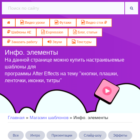
Видео уроки
Футажи
Видео сток
Шаблоны AE
Expression
Блог, статьи
Заказать работу
Звуки
Текстуры
Инфо. элементы
На данной странице можно купить настраивыемые
шаблоны для
программы After Effects на тему "кнопки, плашки,
ленточки, иконки, титры"
Главная
»
Магазин шаблонов
» Инфо. элементы
Все
Интро
Презентации
Слайд-шоу
Эффеты