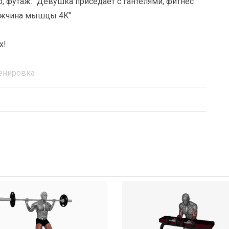
, футаж: "Девушка приседает с гантелями, фитнес
мужчина мышцы 4K"
х!
енировка