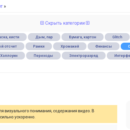
рт
»
Скрыть категории
ска, кисти
Дым, пар
Бумага, картон
Glitch
й отсчет
Рамки
Хромакей
Финансы
Хэллоуин
Переходы
Электроразряд
Интерф
для визуального понимания, содержания видео. В
сильно ускоренно.