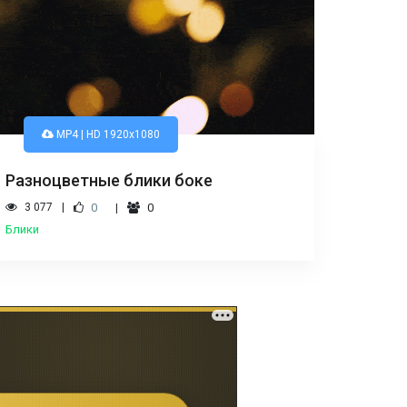
MP4 | HD 1920x1080
Разноцветные блики боке
3 077
0
0
Блики
Смотреть все