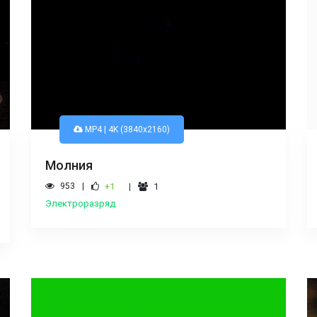
MP4 | 4K (3840x2160)
Молния
953
+1
1
Электроразряд