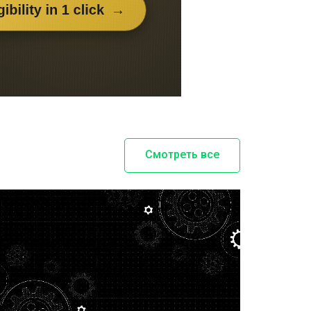
100 | .MP4
Вращающиеся шестеренки - 2
1 726
ID-2