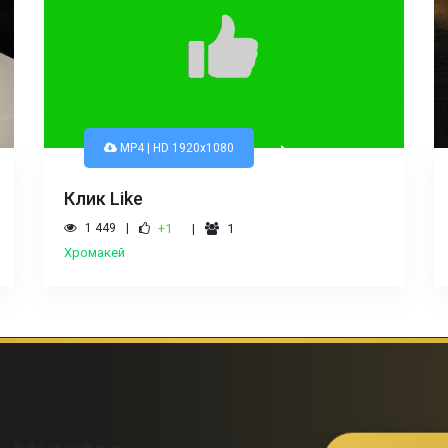
MP4 | HD 1920x1080
Клик Like
1 449
+1
1
Хромакей
сток