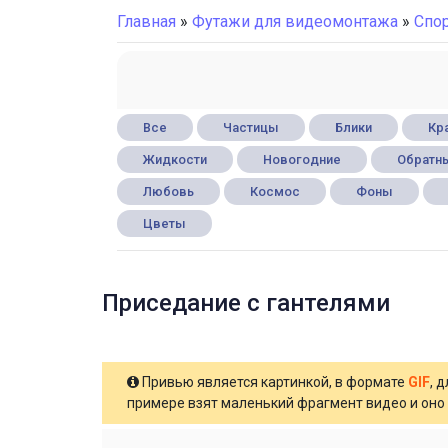
Главная
»
Футажи для видеомонтажа
»
Спо
Все
Частицы
Блики
Кра
Жидкости
Новогодние
Обратны
Любовь
Космос
Фоны
Цветы
Приседание с гантелями
Привью является картинкой, в формате
GIF
, 
примере взят маленький фрагмент видео и оно 