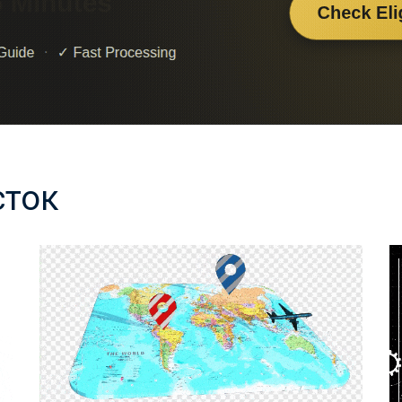
350 | .MOV (Alpha) и .MP4
Анимированная 3D карта с
геометками и пролетающим
самолётом
1 564
Купили
1
раз
ID-8