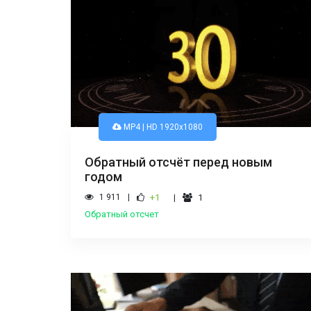
MP4 | HD 1920x1080
Обратный отсчёт перед новым
годом
1 911
+1
1
Обратный отсчет