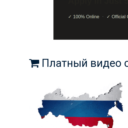
200 | .MP4
Анимированный 3D флаг России в
форме территории
1 700
Купили
1
раз
ID-1