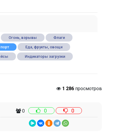
Огонь, взрывы
Флаги
Спорт
Еда, фрукты, овощи
ейсы
Индикаторы загрузки
1 286
просмотров
0
0
0