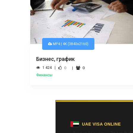
MP4 | 4K (3840x2160)
Бизнес, график
1 424
0
0
Финансы
Платный видео 