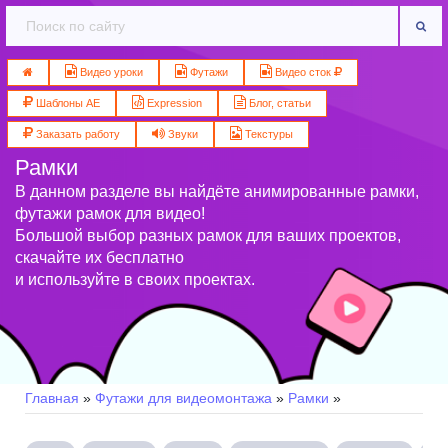
Видео уроки
Футажи
Видео сток
Шаблоны AE
Expression
Блог, статьи
Заказать работу
Звуки
Текстуры
Рамки
В данном разделе вы найдёте анимированные рамки,
футажи рамок для видео!
Большой выбор разных рамок для ваших проектов,
скачайте их бесплатно
и используйте в своих проектах.
Главная
»
Футажи для видеомонтажа
»
Рамки
»