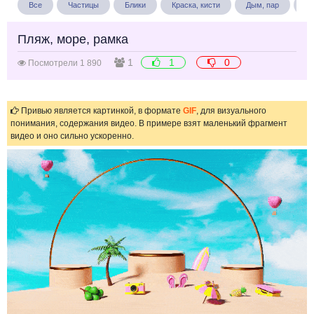
Все
Частицы
Блики
Краска, кисти
Дым, пар
Бу
Пляж, море, рамка
1
1
0
Посмотрели 1 890
Привью является картинкой, в формате
GIF
, для визуального
понимания, содержания видео. В примере взят маленький фрагмент
видео и оно сильно ускоренно.