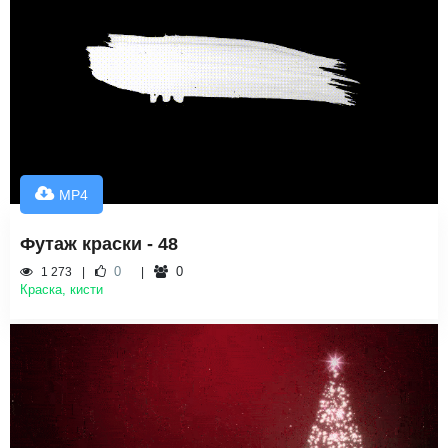
MP4
Футаж краски - 48
0
0
1 273
Краска, кисти