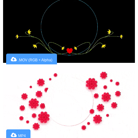
.MOV (RGB + Alpha)
MP4