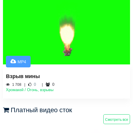
MP4
Взрыв мины
0
0
1 708
Хромакей / Огонь, взрывы
Платный видео сток
Смотреть все