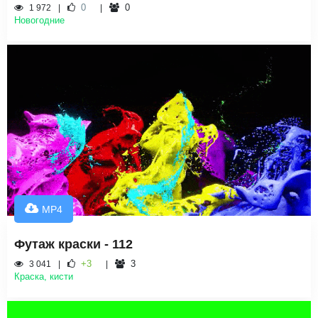
0
0
1 972
Новогодние
MP4
Футаж краски - 112
+3
3
3 041
Краска, кисти