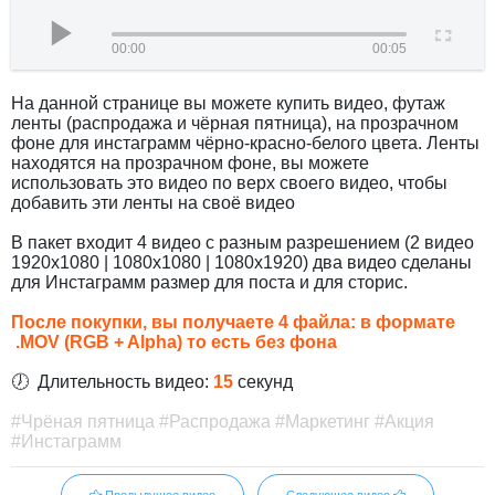
00:00
00:05
На данной странице вы можете купить видео, футаж
ленты (распродажа и чёрная пятница), на прозрачном
фоне для инстаграмм чёрно-красно-белого цвета. Ленты
находятся на прозрачном фоне, вы можете
использовать это видео по верх своего видео, чтобы
добавить эти ленты на своё видео
В пакет входит 4 видео с разным разрешением (2 видео
1920х1080 | 1080х1080 | 1080х1920) два видео сделаны
для Инстаграмм размер для поста и для сторис.
После покупки, вы получаете 4 файла: в формате
.MOV (RGB + Alpha) то есть без фона
🕖 Длительность видео:
15
секунд
#Чрёная пятница #Распродажа #Маркетинг #Акция
#Инстаграмм
Предыдущее видео
Следующее видео