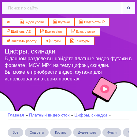
Видео уроки
Футажи
Видео сток
Шаблоны AE
Expression
Блог, статьи
Заказать работу
Звуки
Текстуры
Цифры, скиндки
В данном разделе вы найдёте платные видео футажи в
формате . MOV, MP4 на тему цифры, скиндки.
Вы можете приобрести видео, футажи для
использования в своих проектах.
Главная
»
Платный видео сток
»
Цифры, скиндки
»
Все
Соц сети
Космос
Дудл-видео
Флаги
Фоны