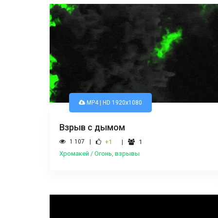
MP4 | HD 1920x1080
Взрыв с дымом
1 107
+1
1
Хромакей / Огонь, взрывы