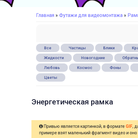
Главная
»
Футажи для видеомонтажа
»
Рам
Все
Частицы
Блики
Кра
Жидкости
Новогодние
Обратны
Любовь
Космос
Фоны
Цветы
Энергетическая рамка
Привью является картинкой, в формате
GIF
, 
примере взят маленький фрагмент видео и оно 