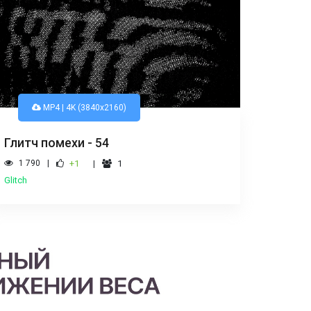
MP4 | 4K (3840x2160)
Глитч помехи - 54
1 790
+1
1
Glitch