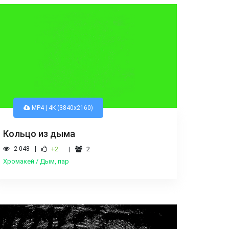
MP4 | 4K (3840x2160)
Кольцо из дыма
2 048
+2
2
Хромакей / Дым, пар