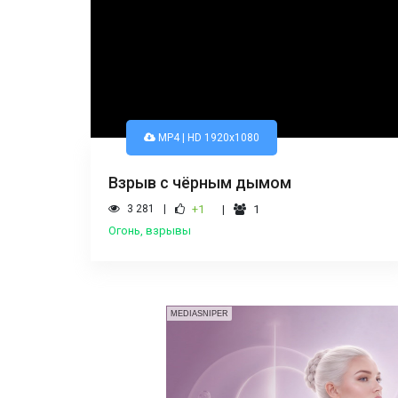
MP4 | HD 1920x1080
Взрыв с чёрным дымом
3 281
+1
1
Огонь, взрывы
MEDIASNIPER