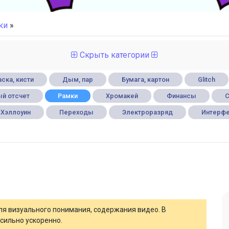
ки
»
Скрыть категории
ска, кисти
Дым, пар
Бумага, картон
Glitch
й отсчет
Рамки
Хромакей
Финансы
С
Хэллоуин
Переходы
Электроразряд
Интерф
для визуального понимания, содержания видео. В
сильно ускоренно.