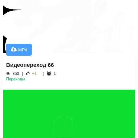
MP4
Видеопереход 66
+1
1
853
Переходы