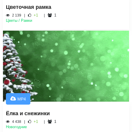
Цветочная рамка
+1
1
2 139
Цветы / Рамки
MP4
Ёлка и снежинки
+1
1
4 438
Новогодние