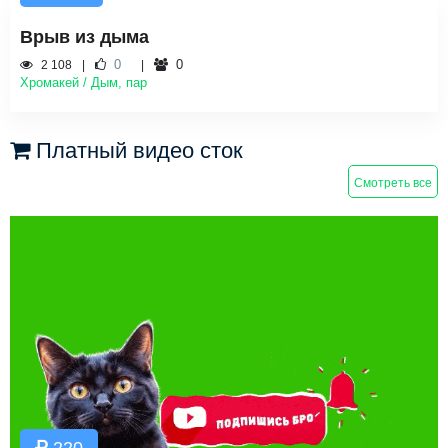
Врыв из дыма
0
0
2 108
Хромакей / Дым, пар
Платный видео сток
Смотреть все