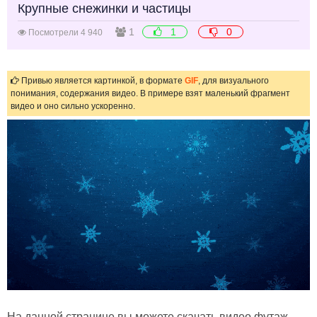
Крупные снежинки и частицы
1
1
0
Посмотрели 4 940
Привью является картинкой, в формате
GIF
, для визуального
понимания, содержания видео. В примере взят маленький фрагмент
видео и оно сильно ускоренно.
На данной странице вы можете скачать видео футаж,