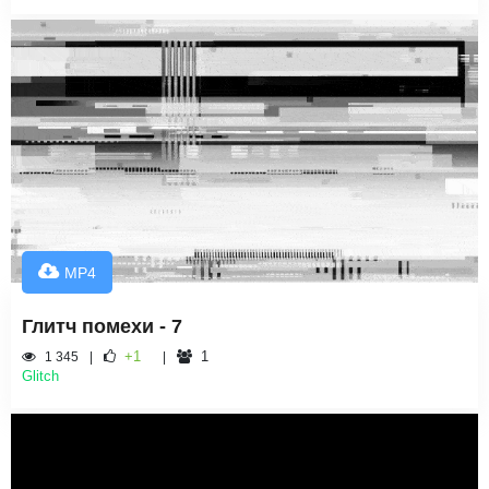
MP4
Глитч помехи - 7
+1
1
1 345
Glitch