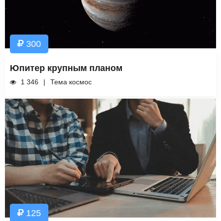
300
Юпитер крупным планом
1 346
Тема космос
125