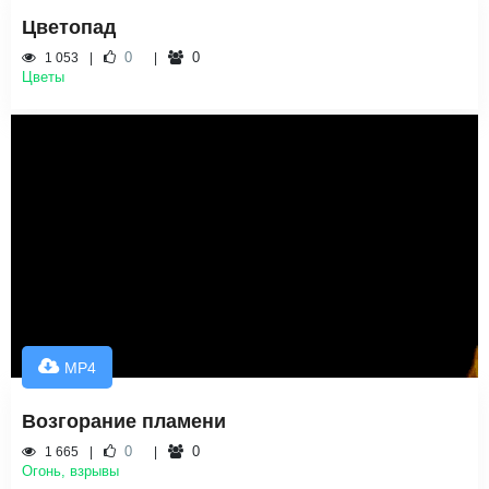
Цветопад
0
0
1 053
Цветы
MP4
Возгорание пламени
0
0
1 665
Огонь, взрывы