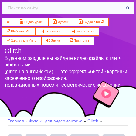
Видео уроки
Футажи
Видео сток
Шаблоны AE
Expression
Блог, статьи
Заказать работу
Звуки
Текстуры
Glitch
В данном разделе вы найдёте видео файлы с глитч
эффектами
(glitch на английском) — это эффект «битой» картинки,
засвеченного изображения,
телевизионных помех и геометрических искажений.
Главная
»
Футажи для видеомонтажа
»
Glitch
»