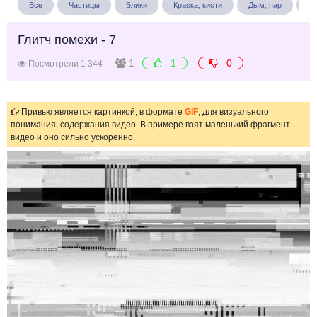
Все
Частицы
Блики
Краска, кисти
Дым, пар
Бу
Глитч помехи - 7
1
1
0
Посмотрели 1 344
Привью является картинкой, в формате
GIF
, для визуального
понимания, содержания видео. В примере взят маленький фрагмент
видео и оно сильно ускоренно.