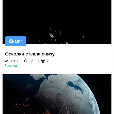
MP4
Осколки стекла снизу
+2
2
1 987
Частицы