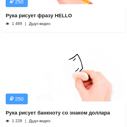
250
Рука рисует фразу HELLO
1 489
Дудл-видео
250
Рука рисует банкноту со знаком доллара
1 228
Дудл-видео