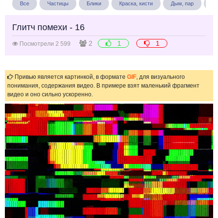
Все
Частицы
Блики
Краска, кисти
Дым, пар
Бу
Глитч помехи - 16
2
1
1
Посмотрели 2 599
Привью является картинкой, в формате
GIF
, для визуального
понимания, содержания видео. В примере взят маленький фрагмент
видео и оно сильно ускоренно.