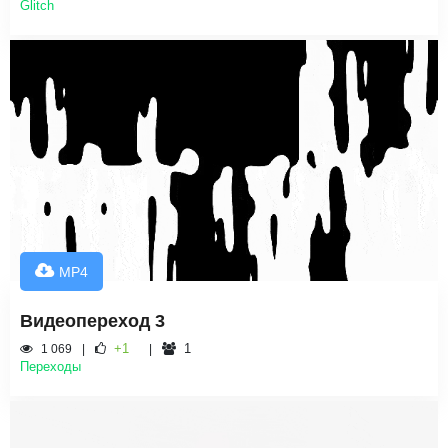
Glitch
MP4
Видеопереход 3
+1
1
1 069
Переходы