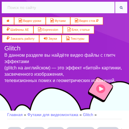
Видео уроки
Футажи
Видео сток
Шаблоны AE
Expression
Блог, статьи
Заказать работу
Звуки
Текстуры
Glitch
В данном разделе вы найдёте видео файлы с глитч
эффектами
(glitch на английском) — это эффект «битой» картинки,
засвеченного изображения,
телевизионных помех и геометрических искажений.
Главная
»
Футажи для видеомонтажа
»
Glitch
»