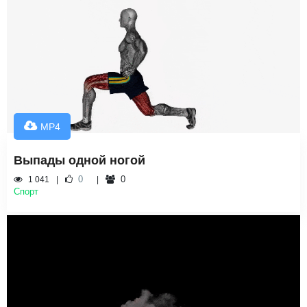
MP4
Выпады одной ногой
0
0
1 041
Спорт