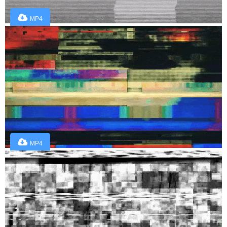
MP4
MP4