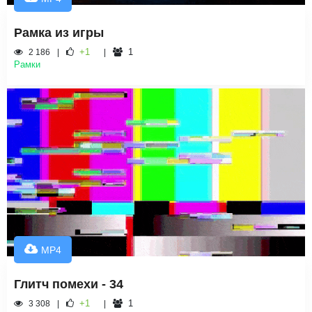
Рамка из игры
+1
1
2 186
Рамки
MP4
Глитч помехи - 34
+1
1
3 308