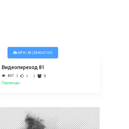
MP4 | 4K (3840x2160)
Видеопереход 81
857
0
0
Переходы