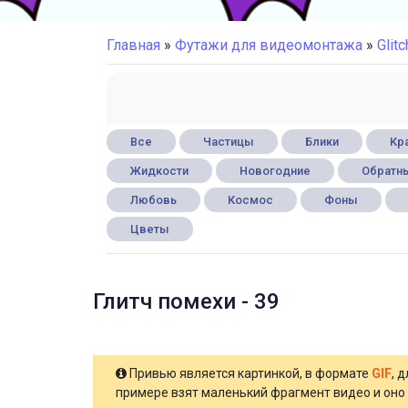
Главная
»
Футажи для видеомонтажа
»
Glitc
Все
Частицы
Блики
Кра
Жидкости
Новогодние
Обратны
Любовь
Космос
Фоны
Цветы
Глитч помехи - 39
Привью является картинкой, в формате
GIF
, 
примере взят маленький фрагмент видео и оно 