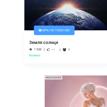
MP4 | HD 1920x1080
Земля солнце
1 530
+1
1
Космос
MEDIASNIPER