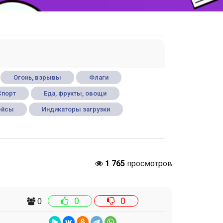
Огонь, взрывы
Флаги
Спорт
Еда, фрукты, овощи
ейсы
Индикаторы загрузки
1 765
просмотров
0
0
0