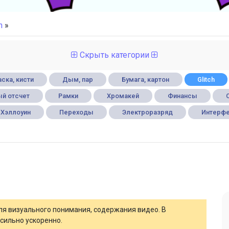
h
»
Скрыть категории
ска, кисти
Дым, пар
Бумага, картон
Glitch
й отсчет
Рамки
Хромакей
Финансы
Хэллоуин
Переходы
Электроразряд
Интерф
для визуального понимания, содержания видео. В
сильно ускоренно.