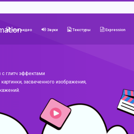
Мои видео
Звуки
Текстуры
Expression
 с глитч эффектами
» картинки, засвеченного изображения,
кажений.