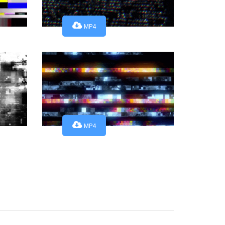
MP4
MP4