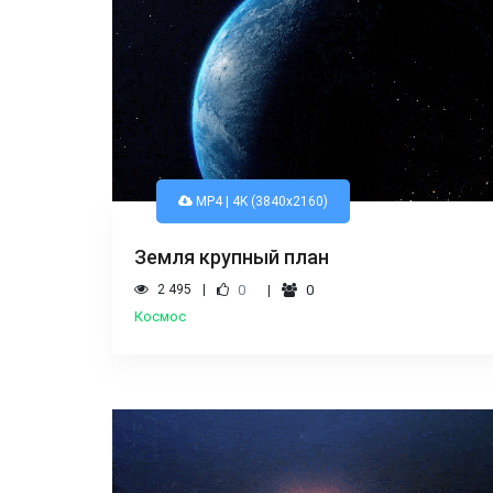
MP4 | 4K (3840x2160)
Земля крупный план
2 495
0
0
Космос