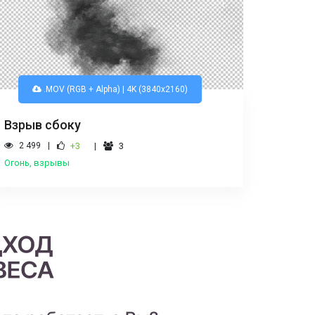
.MOV (RGB + Alpha) | 4K (3840x2160)
Взрыв сбоку
2 499
+3
3
Огонь, взрывы