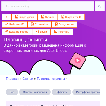
Видео уроки
Футажи
Видео сток
Шаблоны AE
Expression
Блог, статьи
Заказать работу
Звуки
Текстуры
Плагины, скрипты
В данной категории размещена информация о
сторонних плагинах для After Effects
Главная
»
Статьи
»
Плагины, скрипты
»
Все
Ответы на вопросы
Эффекты
Интерфейс программы