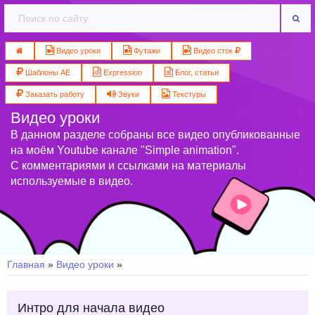
Видео уроки
Футажи
Видео сток
Шаблоны AE
Expression
Блог, статьи
Заказать работу
Звуки
Текстуры
Видео уроки
В данном разделе собраны все видео опубликованные
на моём Youtube канале "Simple animation".
С комментариями и ссылками на материалы
используемые в видео.
Главная
»
Видео уроки
»
Интро для начала видео