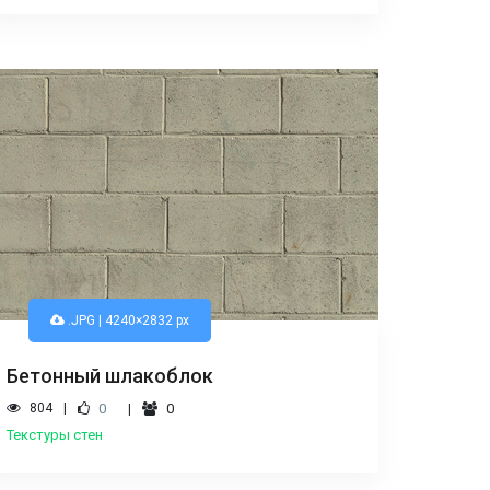
.JPG | 4240×2832 px
Бетонный шлакоблок
804
0
0
Текстуры стен