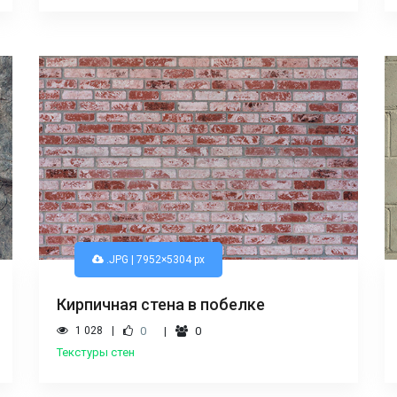
.JPG | 7952×5304 px
Кирпичная стена в побелке
1 028
0
0
Текстуры стен