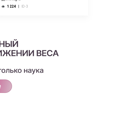
1 224
ID-3