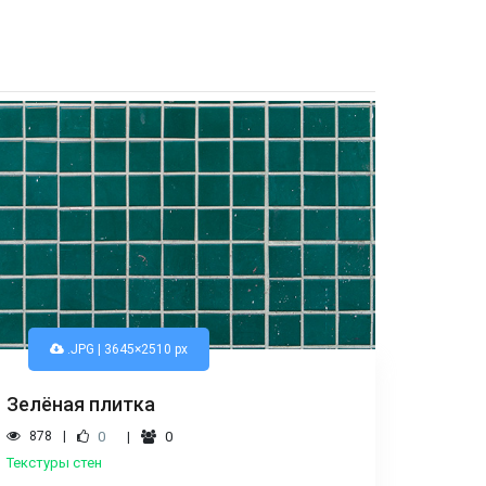
.JPG | 3645×2510 px
Зелёная плитка
878
0
0
Текстуры стен