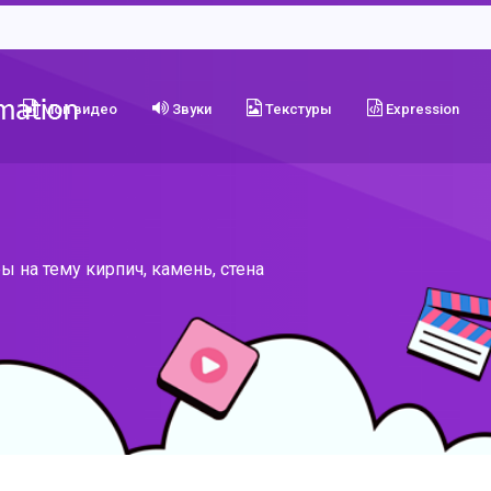
Мои видео
Звуки
Текстуры
Expression
 на тему кирпич, камень, стена