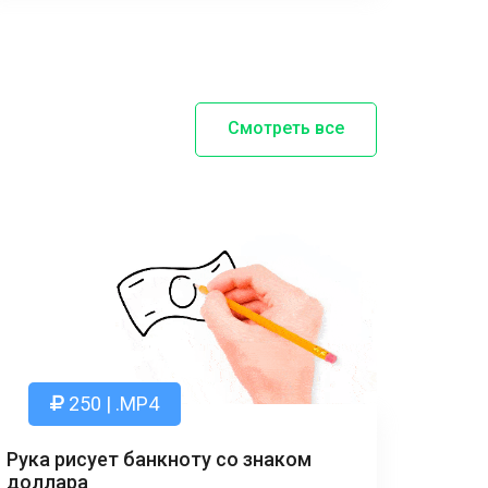
Смотреть все
250 | .MP4
Рука рисует банкноту со знаком
доллара