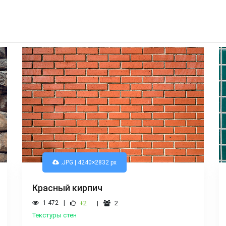
.JPG | 4240×2832 px
Красный кирпич
1 472
+2
2
Текстуры стен