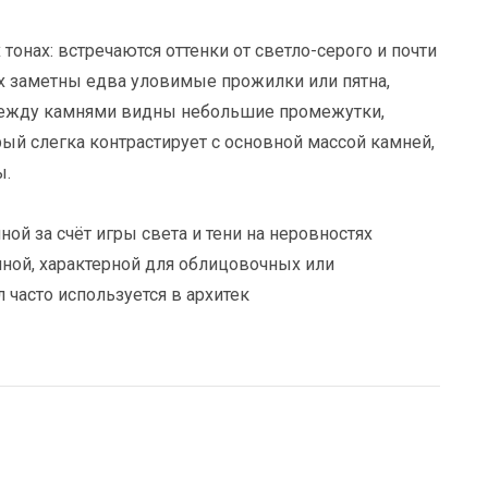
нах: встречаются оттенки от светло-серого и почти
ях заметны едва уловимые прожилки или пятна,
Между камнями видны небольшие промежутки,
ый слегка контрастирует с основной массой камней,
ы.
й за счёт игры света и тени на неровностях
чной, характерной для облицовочных или
 часто используется в архитек