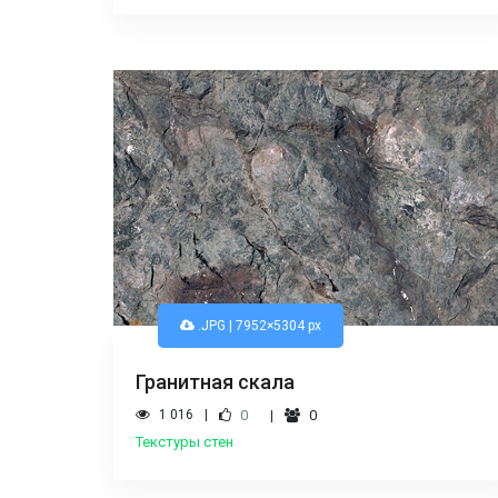
.JPG | 7952×5304 px
Гранитная скала
1 016
0
0
Текстуры стен