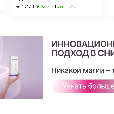
1 647
Купили
1
раз
ID-5