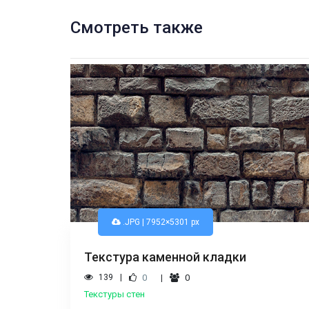
Смотреть также
.JPG | 7952×5301 px
Текстура каменной кладки
139
0
0
Текстуры стен