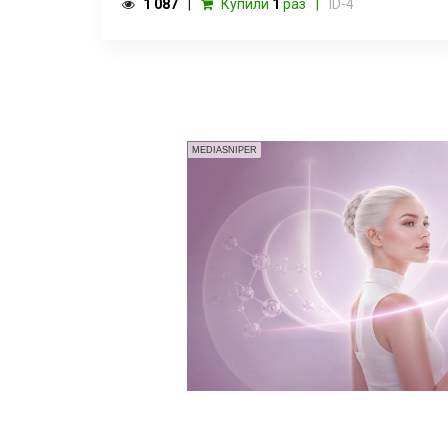
1 087
Купили
1
раз
ID-4
MEDIASNIPER