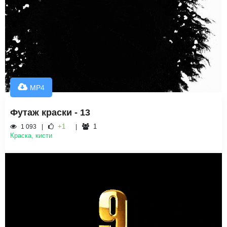
MP4
Футаж краски - 13
+1
1
1 093
Краска, кисти