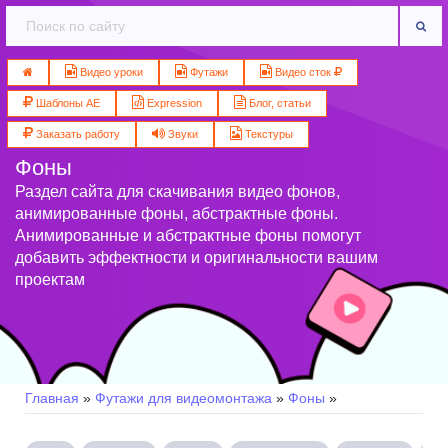
Видео уроки
Футажи
Видео сток
Шаблоны AE
Expression
Блог, статьи
Заказать работу
Звуки
Текстуры
Фоны
Раздел сайта для скачивания видео фонов,
анимированные фоны, абстрактные фоны.
Анимированные и абстрактные фоны помогут
добавить эффектности и оригинальности вашим
проектам
Главная
»
Футажи для видеомонтажа
»
Фоны
»