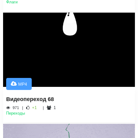
Флаги
MP4
Видеопереход 68
+1
1
971
Переходы