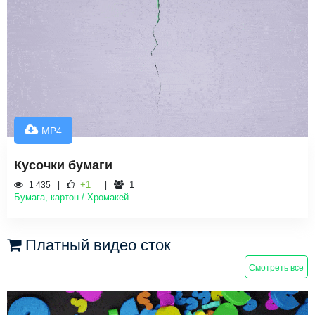
MP4
Кусочки бумаги
+1
1
1 435
Бумага, картон / Хромакей
Платный видео сток
Смотреть все