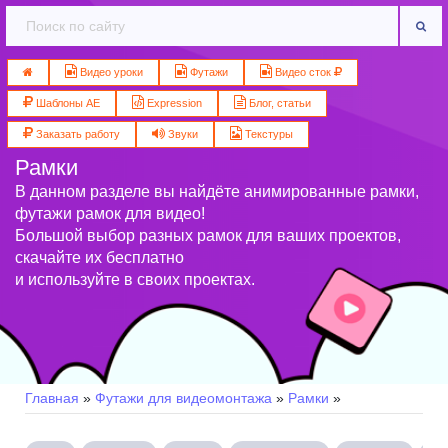
Видео уроки
Футажи
Видео сток
Шаблоны AE
Expression
Блог, статьи
Заказать работу
Звуки
Текстуры
Рамки
В данном разделе вы найдёте анимированные рамки,
футажи рамок для видео!
Большой выбор разных рамок для ваших проектов,
скачайте их бесплатно
и используйте в своих проектах.
Главная
»
Футажи для видеомонтажа
»
Рамки
»