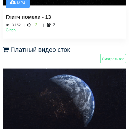
MP4
Глитч помехи - 13
+2
2
3 152
Glitch
Платный видео сток
Смотреть все