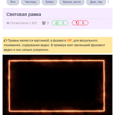
Все
Частицы
Блики
Краска, кисти
Дым, пар
Бу
Световая рамка
3
3
0
Посмотрели 1 952
Привью является картинкой, в формате
GIF
, для визуального
понимания, содержания видео. В примере взят маленький фрагмент
видео и оно сильно ускоренно.