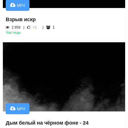
MP4
Взрыв искр
+1
1
2 958
Частицы
MP4
Дым белый на чёрном фоне - 24