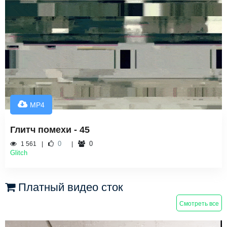
MP4
Глитч помехи - 45
0
0
1 561
Glitch
Платный видео сток
Смотреть все