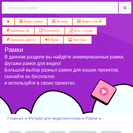
Видео уроки
Футажи
Видео сток
Шаблоны AE
Expression
Блог, статьи
Заказать работу
Звуки
Текстуры
Рамки
В данном разделе вы найдёте анимированные рамки,
футажи рамок для видео!
Большой выбор разных рамок для ваших проектов,
скачайте их бесплатно
и используйте в своих проектах.
Главная
»
Футажи для видеомонтажа
»
Рамки
»