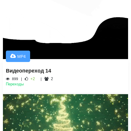
MP4
Видеопереход 14
+2
2
899
Переходы