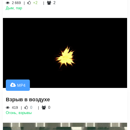
+2
2
2 669
Дым, пар
MP4
Взрыв в воздухе
0
0
419
Огонь, взрывы