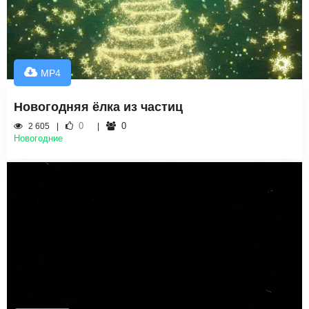
MP4
Новогодняя ёлка из частиц
0
0
2 605
Новогодние