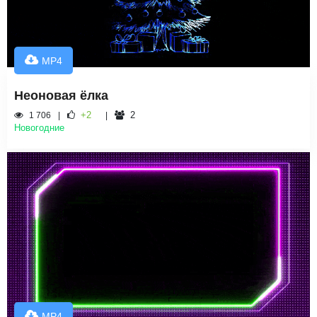
MP4
Неоновая ёлка
+2
2
1 706
Новогодние
MP4