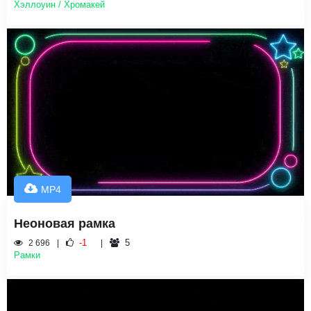
Хэллоуин / Хромакей
MP4
Неоновая рамка
-1
5
2 696
Рамки