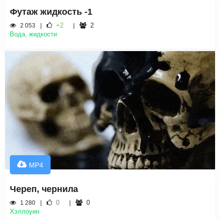
Футаж жидкость -1
+2
2
2 053
Вода, жидкости
MP4
Череп, чернила
0
0
1 280
Хэллоуин