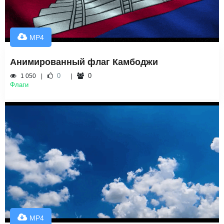
MP4
Анимированный флаг Камбоджи
0
0
1 050
Флаги
MP4