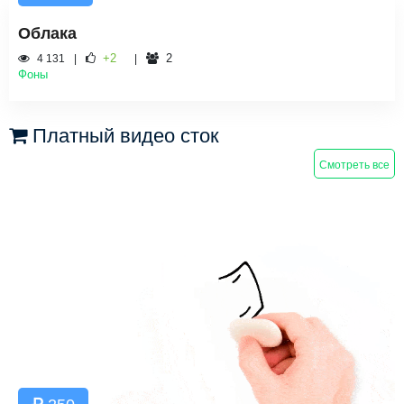
Облака
+2
2
4 131
Фоны
Платный видео сток
Смотреть все