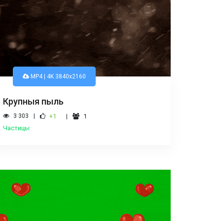
MP4 | 4K 3840х2160
Крупныя пыль
3 303
+1
1
Частицы