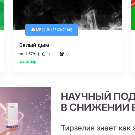
MP4 | 4K (3840x2160)
Белый дым
1 579
0
0
Дым, пар