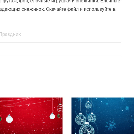
о футаж, фон, ёлочные игрушки и снежинки. Ёлочные
падающих снежинок. Скачайте файл и используйте в
Праздник