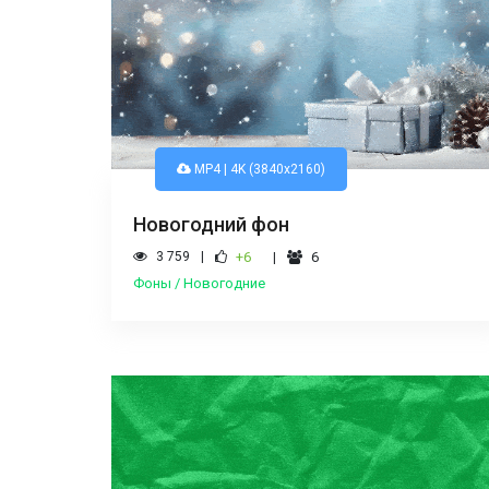
MP4 | 4K (3840x2160)
Новогодний фон
3 759
+6
6
Фоны / Новогодние