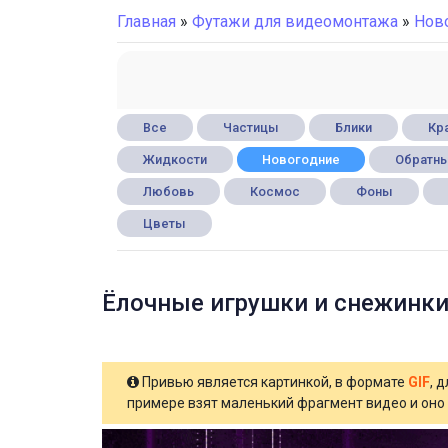
Главная
»
Футажи для видеомонтажа
»
Нов
Все
Частицы
Блики
Кра
Жидкости
Новогодние
Обратны
Любовь
Космос
Фоны
Цветы
Ёлочные игрушки и снежинки 
Привью является картинкой, в формате
GIF
, 
примере взят маленький фрагмент видео и оно 