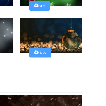
MP4
.MOV