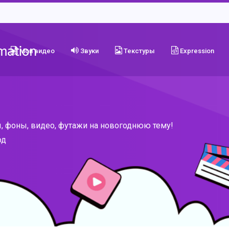
Мои видео
Звуки
Текстуры
Expression
, фоны, видео, футажи на новогоднюю тему!
од