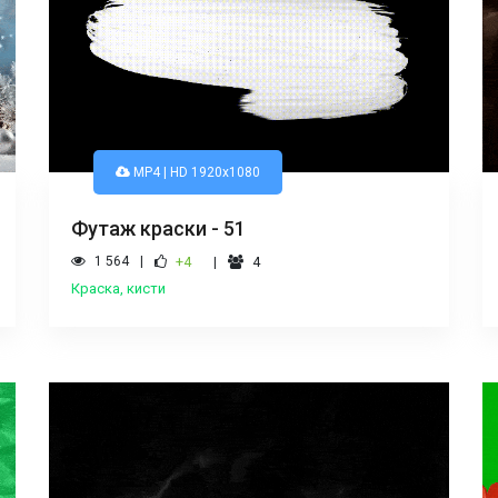
MP4 | HD 1920x1080
Футаж краски - 51
1 564
+4
4
Краска, кисти