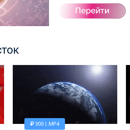
сток
300 | .MP4