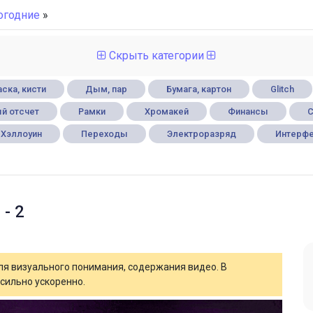
огодние
»
Скрыть категории
ска, кисти
Дым, пар
Бумага, картон
Glitch
й отсчет
Рамки
Хромакей
Финансы
С
Хэллоуин
Переходы
Электроразряд
Интерф
- 2
для визуального понимания, содержания видео. В
сильно ускоренно.