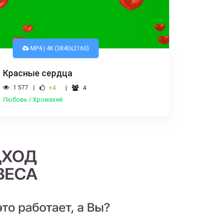
MP4 | 4K (3840x2160)
Красные сердца
1 577
+4
4
Любовь / Хромакей