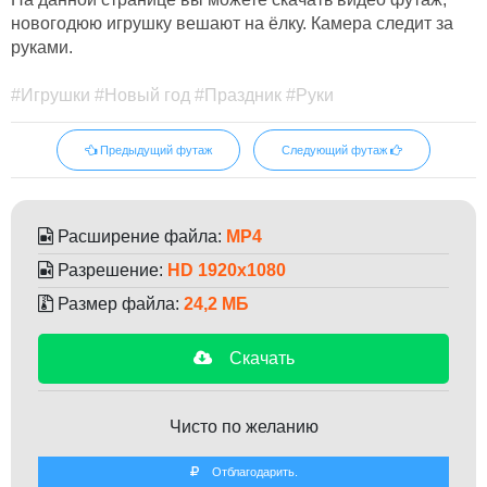
новогодюю игрушку вешают на ёлку. Камера следит за
руками.
#Игрушки #Новый год #Праздник #Руки
Предыдущий футаж
Следующий футаж
Расширение файла:
MP4
Разрешение:
HD 1920x1080
Размер файла:
24,2 МБ
Скачать
Чисто по желанию
Отблагодарить.