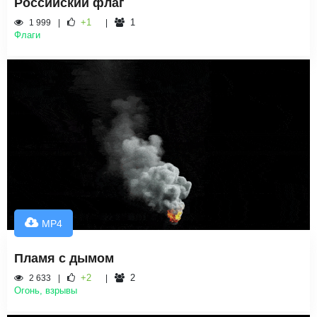
Российский флаг
+1
1
1 999
Флаги
MP4
Пламя с дымом
+2
2
2 633
Огонь, взрывы