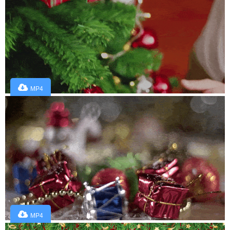
MP4
MP4