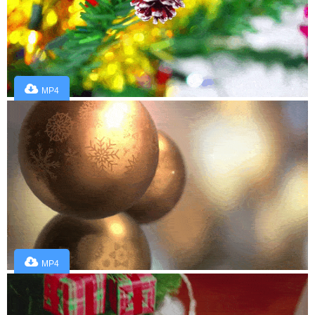
MP4
MP4