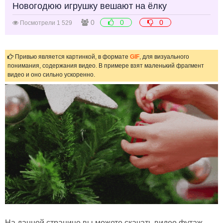
Новогодюю игрушку вешают на ёлку
0
0
0
Посмотрели 1 529
Привью является картинкой, в формате
GIF
, для визуального
понимания, содержания видео. В примере взят маленький фрагмент
видео и оно сильно ускоренно.
На данной странице вы можете скачать видео футаж,