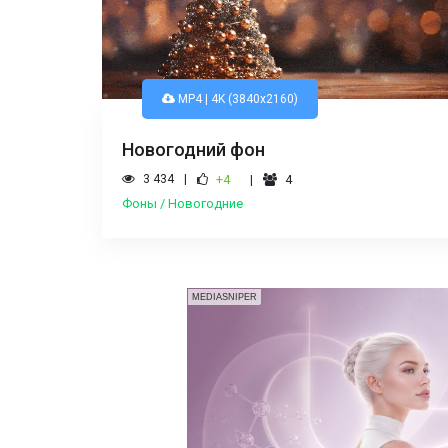
MP4 | 4K (3840x2160)
Новогодний фон
3 434
+4
4
Фоны / Новогодние
MEDIASNIPER