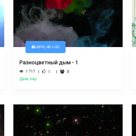
MP4 | 4K + HD
Разноцветный дым - 1
1 717
0
0
Дым, пар