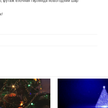
о, футаж ёлочная гирлянда новогодний шар
х!