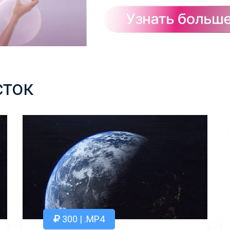
сток
300 | .MP4