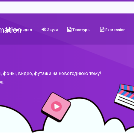
Мои видео
Звуки
Текстуры
Expression
, фоны, видео, футажи на новогоднюю тему!
од