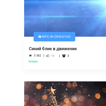
MP4 | 4K (3840x2160)
Синий блик в движении
3 382
+3
3
Блики