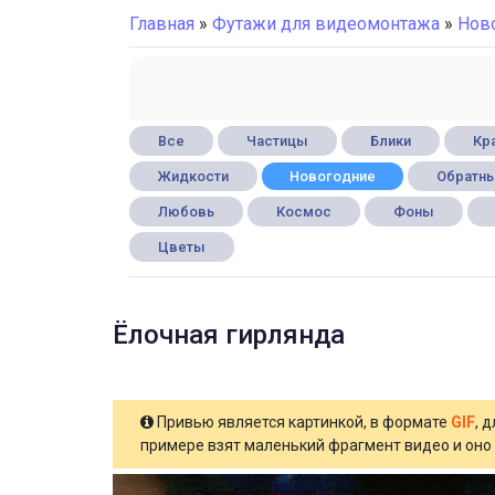
Главная
»
Футажи для видеомонтажа
»
Нов
Все
Частицы
Блики
Кра
Жидкости
Новогодние
Обратны
Любовь
Космос
Фоны
Цветы
Ёлочная гирлянда
Привью является картинкой, в формате
GIF
, 
примере взят маленький фрагмент видео и оно 