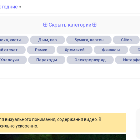
огодние
»
Скрыть категории
ска, кисти
Дым, пар
Бумага, картон
Glitch
й отсчет
Рамки
Хромакей
Финансы
С
Хэллоуин
Переходы
Электроразряд
Интерф
для визуального понимания, содержания видео. В
сильно ускоренно.