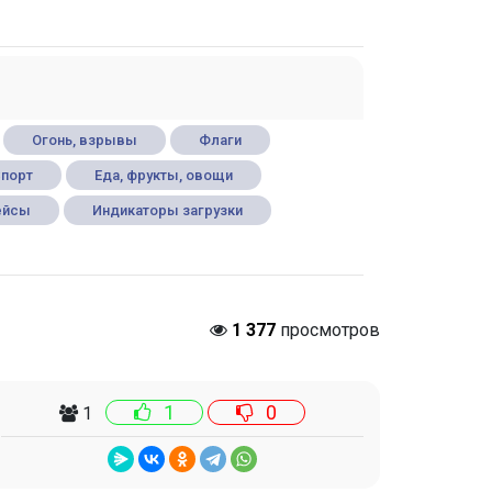
Огонь, взрывы
Флаги
порт
Еда, фрукты, овощи
ейсы
Индикаторы загрузки
1 377
просмотров
1
0
1