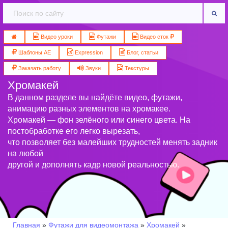
Видео уроки
Футажи
Видео сток
Шаблоны AE
Expression
Блог, статьи
Заказать работу
Звуки
Текстуры
Хромакей
В данном разделе вы найдёте видео, футажи,
анимацию разных элементов на хромакее.
Хромакей — фон зелёного или синего цвета. На
постобработке его легко вырезать,
что позволяет без малейших трудностей менять задник
на любой
другой и дополнять кадр новой реальностью.
Главная
»
Футажи для видеомонтажа
»
Хромакей
»