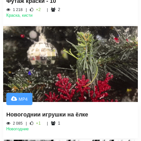
Футаж краски - 10
+2
2
1 218
Краска, кисти
MP4
Новогоднии игрушки на ёлке
+1
1
2 085
Новогодние