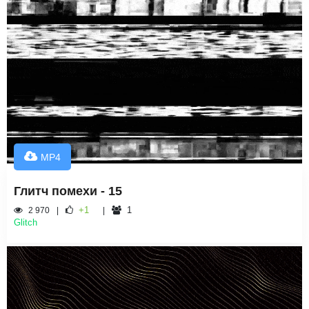
MP4
Глитч помехи - 15
+1
1
2 970
Glitch