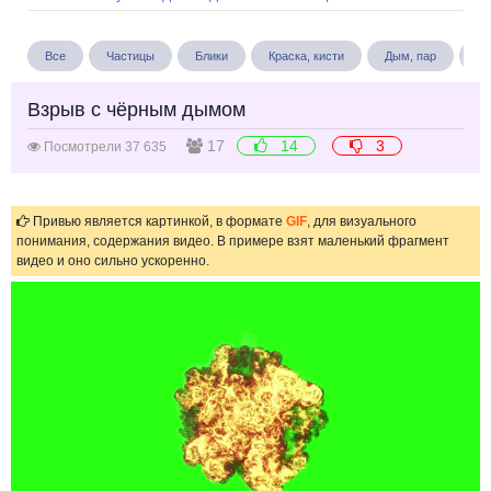
Все
Частицы
Блики
Краска, кисти
Дым, пар
Бу
Взрыв с чёрным дымом
17
14
3
Посмотрели 37 635
Привью является картинкой, в формате
GIF
, для визуального
понимания, содержания видео. В примере взят маленький фрагмент
видео и оно сильно ускоренно.