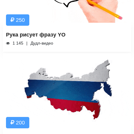
250
Рука рисует фразу YO
1 145
Дудл-видео
200