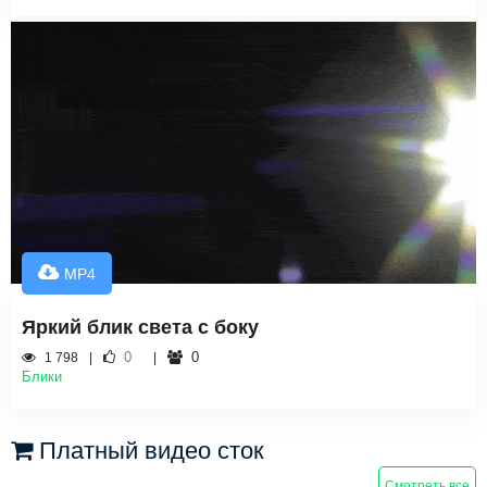
MP4
Яркий блик света с боку
0
0
1 798
Блики
Платный видео сток
Смотреть все