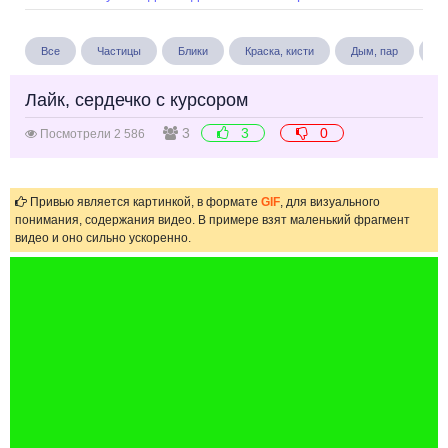
Все
Частицы
Блики
Краска, кисти
Дым, пар
Бу
Лайк, сердечко с курсором
3
3
0
Посмотрели 2 586
Привью является картинкой, в формате
GIF
, для визуального
понимания, содержания видео. В примере взят маленький фрагмент
видео и оно сильно ускоренно.