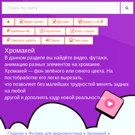
Видео уроки
Футажи
Видео сток
Шаблоны AE
Expression
Блог, статьи
Заказать работу
Звуки
Текстуры
Хромакей
В данном разделе вы найдёте видео, футажи,
анимацию разных элементов на хромакее.
Хромакей — фон зелёного или синего цвета. На
постобработке его легко вырезать,
что позволяет без малейших трудностей менять задник
на любой
другой и дополнять кадр новой реальностью.
Главная
»
Футажи для видеомонтажа
»
Хромакей
»