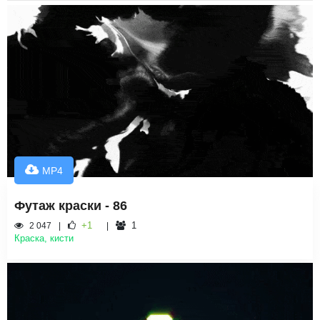
MP4
Футаж краски - 86
+1
1
2 047
Краска, кисти