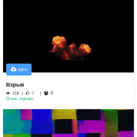
MP4
Взрыв
0
0
218
Огонь, взрывы