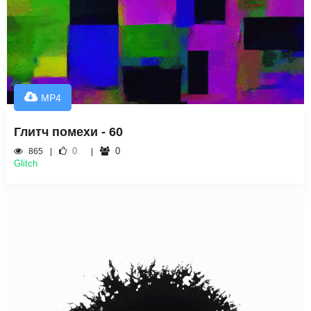
MP4
Глитч помехи - 60
0
0
865
Glitch