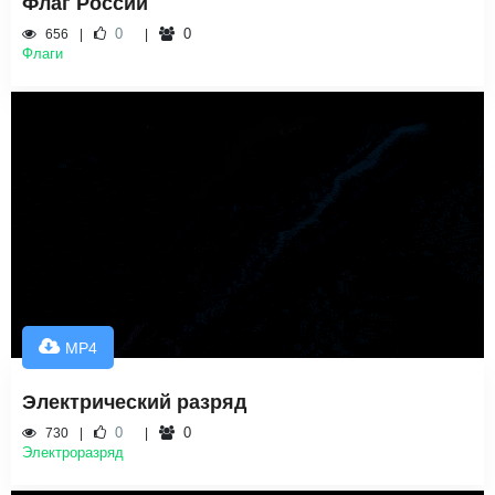
Флаг России
0
0
656
Флаги
MP4
Электрический разряд
0
0
730
Электроразряд