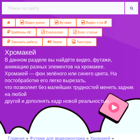
Видео уроки
Футажи
Видео сток
Шаблоны AE
Expression
Блог, статьи
Заказать работу
Звуки
Текстуры
Хромакей
В данном разделе вы найдёте видео, футажи,
анимацию разных элементов на хромакее.
Хромакей — фон зелёного или синего цвета. На
постобработке его легко вырезать,
что позволяет без малейших трудностей менять задник
на любой
другой и дополнять кадр новой реальностью.
Главная
»
Футажи для видеомонтажа
»
Хромакей
»