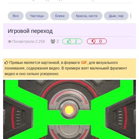
Все
Частицы
Блики
Краска, кисти
Дым, пар
Бу
Игровой переход
2
2
0
Посмотрели 2 258
Привью является картинкой, в формате
GIF
, для визуального
понимания, содержания видео. В примере взят маленький фрагмент
видео и оно сильно ускоренно.