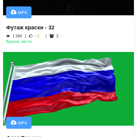
MP4
Футаж краски - 32
+2
2
1 580
Краска, кисти
MP4