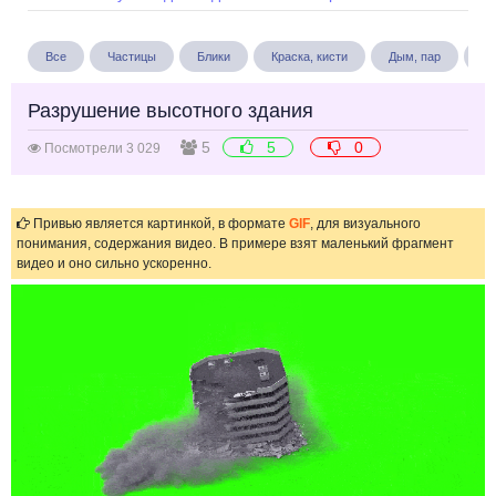
Все
Частицы
Блики
Краска, кисти
Дым, пар
Бу
Разрушение высотного здания
5
5
0
Посмотрели 3 029
Привью является картинкой, в формате
GIF
, для визуального
понимания, содержания видео. В примере взят маленький фрагмент
видео и оно сильно ускоренно.