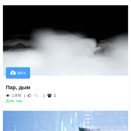
MP4
Пар, дым
+1
1
1 970
Дым, пар