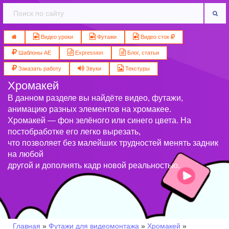
Видео уроки
Футажи
Видео сток
Шаблоны AE
Expression
Блог, статьи
Заказать работу
Звуки
Текстуры
Хромакей
В данном разделе вы найдёте видео, футажи,
анимацию разных элементов на хромакее.
Хромакей — фон зелёного или синего цвета. На
постобработке его легко вырезать,
что позволяет без малейших трудностей менять задник
на любой
другой и дополнять кадр новой реальностью.
Главная
»
Футажи для видеомонтажа
»
Хромакей
»