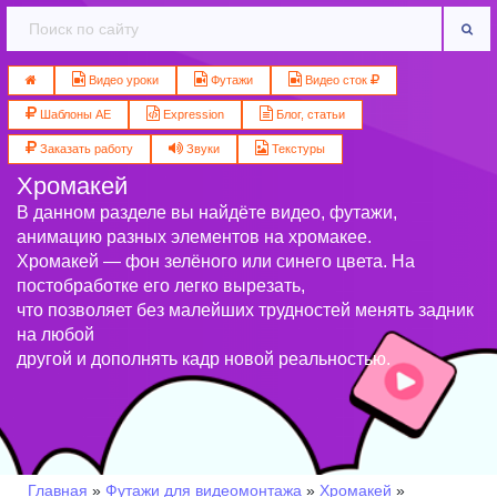
Видео уроки
Футажи
Видео сток
Шаблоны AE
Expression
Блог, статьи
Заказать работу
Звуки
Текстуры
Хромакей
В данном разделе вы найдёте видео, футажи,
анимацию разных элементов на хромакее.
Хромакей — фон зелёного или синего цвета. На
постобработке его легко вырезать,
что позволяет без малейших трудностей менять задник
на любой
другой и дополнять кадр новой реальностью.
Главная
»
Футажи для видеомонтажа
»
Хромакей
»