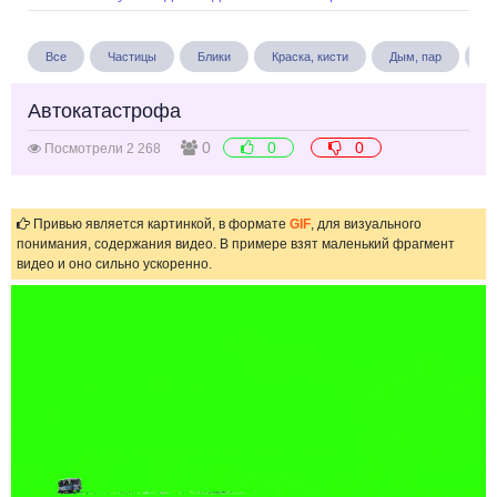
Все
Частицы
Блики
Краска, кисти
Дым, пар
Бу
Автокатастрофа
0
0
0
Посмотрели 2 268
Привью является картинкой, в формате
GIF
, для визуального
понимания, содержания видео. В примере взят маленький фрагмент
видео и оно сильно ускоренно.