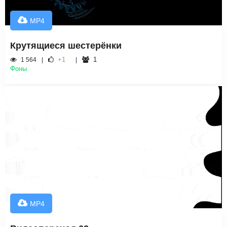
MP4
Крутящиеся шестерёнки
+1
1
1 564
Фоны
MP4