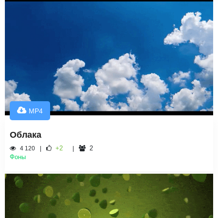
MP4
Облака
+2
2
4 120
Фоны