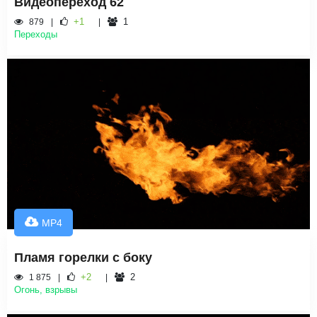
Видеопереход 62
+1
1
879
Переходы
MP4
Пламя горелки с боку
+2
2
1 875
Огонь, взрывы