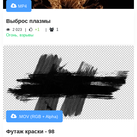
MP4
Выброс плазмы
+1
1
2 023
Огонь, взрывы
.MOV (RGB + Alpha)
Футаж краски - 98