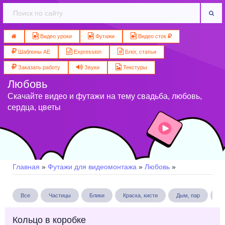
Видео уроки
Футажи
Видео сток
Шаблоны AE
Expression
Блог, статьи
Заказать работу
Звуки
Текстуры
Любовь
Скачайте видео и футажи на тему свадьба, любовь,
сердца, цветы
Главная
»
Футажи для видеомонтажа
»
Любовь
»
Все
Частицы
Блики
Краска, кисти
Дым, пар
Бу
Кольцо в коробке