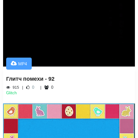
MP4
Глитч помехи - 92
0
0
915
Glitch