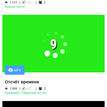
+1
1
1 513
Краска, кисти
MP4
Отсчёт времени
+2
2
2 888
Хромакей / Обратный отсчет