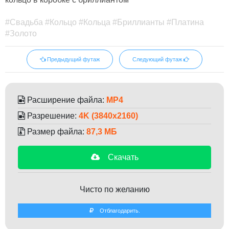
#Свадьба #Кольцо #Кольца #Бриллианты #Платина
#Золото
Предыдущий футаж
Следующий футаж
Расширение файла:
MP4
Разрешение:
4K (3840x2160)
Размер файла:
87,3 МБ
Скачать
Чисто по желанию
Отблагодарить.