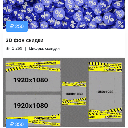
250
3D фон скидки
1 269
Цифры, скиндки
350