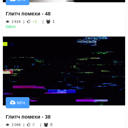
Глитч помехи - 48
+1
1
2 619
Glitch
MP4
Глитч помехи - 38
0
0
2 049