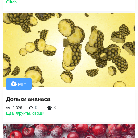
Glitch
MP4
Дольки ананаса
0
0
1 328
Еда, Фрукты, овощи