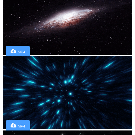
MP4
MP4