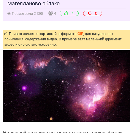
Магелланово облако
4
4
0
Посмотрели 2 390
Привью является картинкой, в формате
GIF
, для визуального
понимания, содержания видео. В примере взят маленький фрагмент
видео и оно сильно ускоренно.
На данной странице вы можете скачать видео, футаж