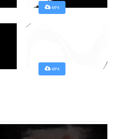
MP4
MP4