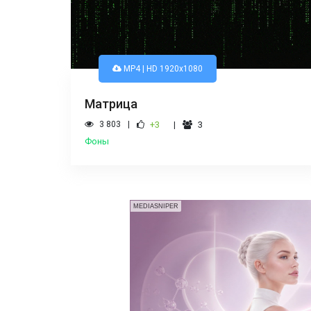
MP4 | HD 1920x1080
Матрица
3 803
+3
3
Фоны
MEDIASNIPER