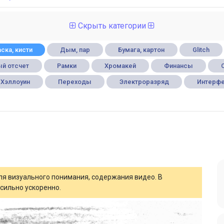
Скрыть категории
ска, кисти
Дым, пар
Бумага, картон
Glitch
й отсчет
Рамки
Хромакей
Финансы
Хэллоуин
Переходы
Электроразряд
Интерф
для визуального понимания, содержания видео. В
сильно ускоренно.