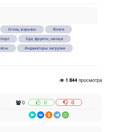
Огонь, взрывы
Флаги
Спорт
Еда, фрукты, овощи
ейсы
Индикаторы загрузки
1 844
просмотра
0
0
0