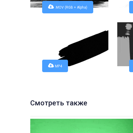
.MOV (RGB + Alpha)
MP4
Смотреть также