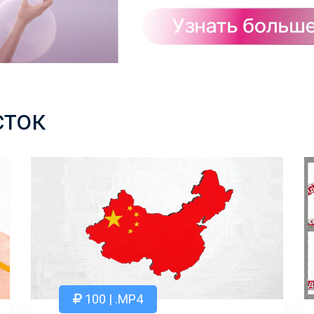
сток
100 | .MP4