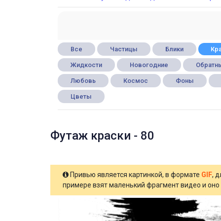
Все
Частицы
Блики
Кра
Жидкости
Новогодние
Обратны
Любовь
Космос
Фоны
Цветы
Футаж краски - 80
Привью является картинкой, в формате
GIF
, 
примере взят маленький фрагмент видео и оно 