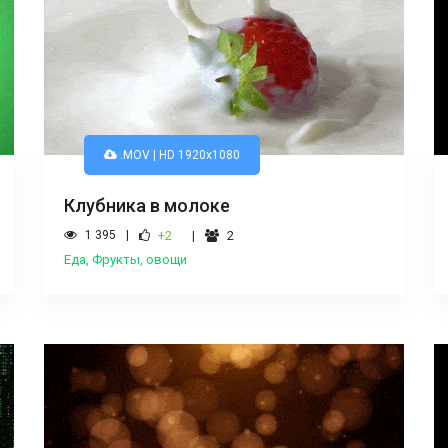
.MOV | HD 1920x1080
Клубника в молоке
1 395
+2
2
Еда, Фрукты, овощи