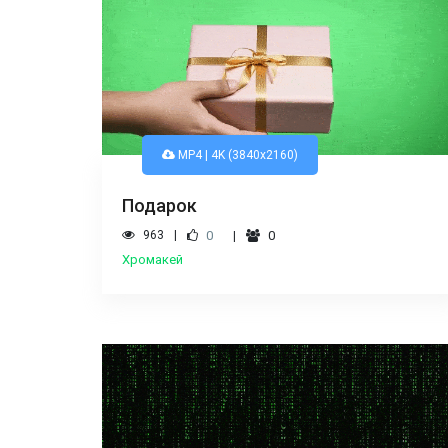
MP4 | 4K (3840x2160)
Подарок
963
0
0
Хромакей