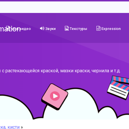
Мои видео
Звуки
Текстуры
Expression
 растекающейся краской, мазки краски, чернила и т.д.
ка, кисти
»