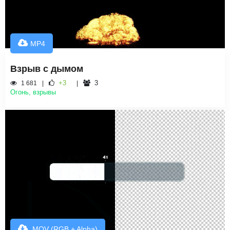
MP4
Взрыв с дымом
+3
3
1 681
Огонь, взрывы
.MOV (RGB + Alpha)