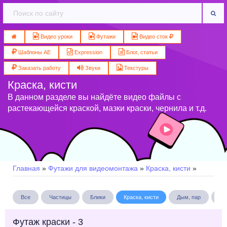
Видео уроки
Футажи
Видео сток
Шаблоны AE
Expression
Блог, статьи
Заказать работу
Звуки
Текстуры
Краска, кисти
В данном разделе вы найдёте видео файлы с
растекающейся краской, мазки краски, чернила и т.д.
Главная
»
Футажи для видеомонтажа
»
Краска, кисти
»
Все
Частицы
Блики
Краска, кисти
Дым, пар
Бу
Футаж краски - 3