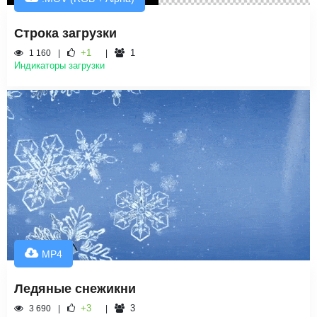
Строка загрузки
+1
1
1 160
Индикаторы загрузки
MP4
Ледяные снежикни
+3
3
3 690