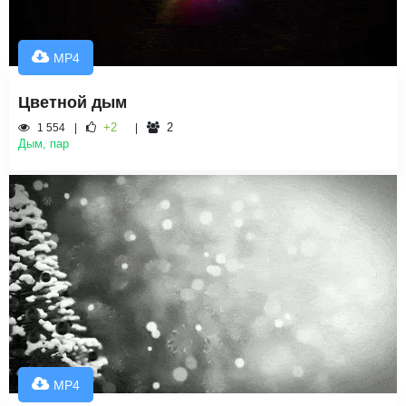
MP4
Цветной дым
+2
2
1 554
Дым, пар
MP4