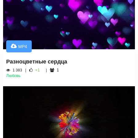
MP4
Разноцветные сердца
+1
1
1 383
Любовь