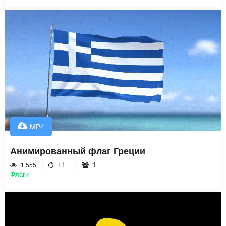
MP4
Анимированный флаг Греции
+1
1
1 555
Флаги