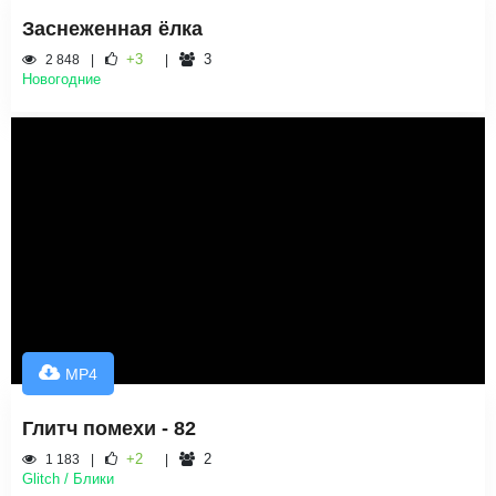
Заснеженная ёлка
+3
3
2 848
Новогодние
MP4
Глитч помехи - 82
+2
2
1 183
Glitch / Блики