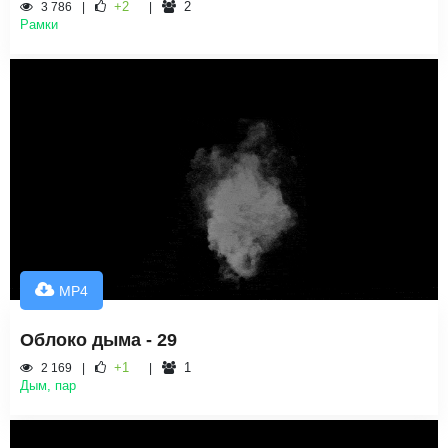
+2
2
3 786
Рамки
MP4
Облоко дыма - 29
+1
1
2 169
Дым, пар