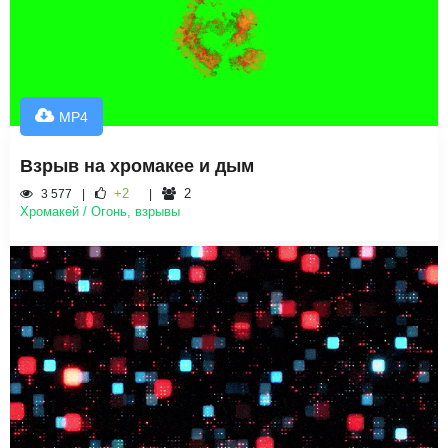
MP4
Взрыв на хромакее и дым
+2
2
3 577
Хромакей / Огонь, взрывы