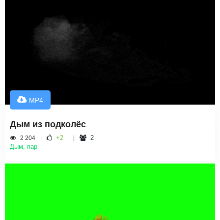
MP4
Дым из подколёс
+2
2
2 204
Дым, пар