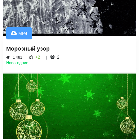
MP4
Морозный узор
+2
2
1 481
Новогодние