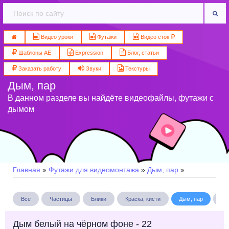
Видео уроки
Футажи
Видео сток
Шаблоны AE
Expression
Блог, статьи
Заказать работу
Звуки
Текстуры
Дым, пар
В данном разделе вы найдёте видеофайлы, футажи с
дымом
Главная
»
Футажи для видеомонтажа
»
Дым, пар
»
Все
Частицы
Блики
Краска, кисти
Дым, пар
Бу
Дым белый на чёрном фоне - 22