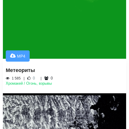
MP4
Метеориты
0
0
1 585
Хромакей / Огонь, взрывы