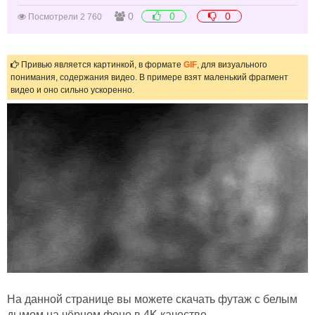
0
0
0
Посмотрели 2 760
Привью является картинкой, в формате
GIF
, для визуального
понимания, содержания видео. В примере взят маленький фрагмент
видео и оно сильно ускоренно.
На данной странице вы можете скачать футаж с белым
дымом на чёрном фоне в 4K качестве